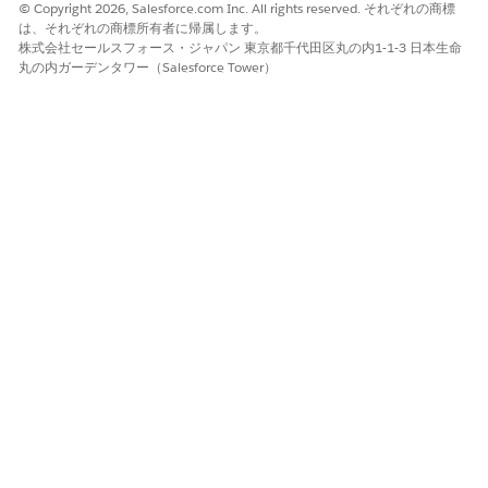
ートを既存または新しい作業プランテンプレートに関連付けるこ
© Copyright 2026, Salesforce.com Inc. All rights reserved. それぞれの商標
とができます。
は、それぞれの商標所有者に帰属します。
株式会社セールスフォース・ジャパン 東京都千代田区丸の内1-1-3 日本生命
丸の内ガーデンタワー（Salesforce Tower）
この記事で問題は解決されましたか?
ご意見をお待ちしております。
はい
いいえ