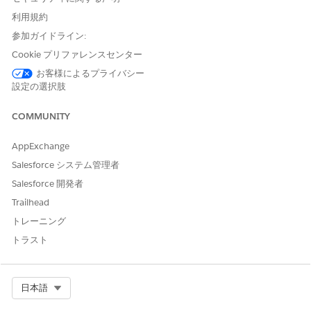
業プランの下にアクションアイコンと共に薬剤管理作業ステップ
利用規約
がリストされます。臨床医がこれらの作業ステップの作業を開始
すると、モバイルアプリケーションでフローがトリガーされ、臨
参加ガイドライン:
床医が関連する薬剤を簡単に管理し、詳細を記録して、完了を追
Cookie プリファレンスセンター
跡できるようになります。
お客様によるプライバシー
アプリケーションランチャーから、[
作業ステップテンプレー
設定の選択肢
ト
] を見つけ選択します。
[
新規]
をクリックし、薬剤管理作業ステップテンプレートの名
COMMUNITY
前を入力します。
[アクション定義] で、[
Add Patient Medication for
Home
AppExchange
Visits - Medication Administration (在宅訪問の患者薬剤の追
Salesforce システム管理者
加 - 薬剤管理)] フローを選択します。
Salesforce 開発者
説明を入力します。
[有効]
を選択します。
Trailhead
変更内容を保存します。
トレーニング
Salesforce はフローを作業ステップテンプレートに関連付け、テ
トラスト
ンプレートから作成された作業ステップの関連付けを保持しま
す。臨床医が在宅訪問中にこれらの作業ステップに取り組むと、
モバイルアプリケーションでフローが開始されます。
Select Org
日本語
作業プラン設定を簡略化するために、この作業ステップテンプレ