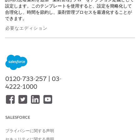
設定します。このテンプレートを使用すると、設定を簡略化して
合理化し、時間を節約し、薬剤管理プロセスを最適化することが
できます。
必要なエディション
使用可能なエディション: Health Cloud、Home Health アドオ
ンライセンスがある
Enterprise
Edition および
Unlimited
Edition
必要なユーザー権限
0120-733-257 | 03-
作業ステップテンプレートを
Health Cloud の基盤権限セッ
4222-1000
設定する
ト
設定した作業ステップテンプレートを作業プランテンプレートに
関連付けると、ケアサービスルーチンで薬剤管理が必要な患者の
作業プランと作業ステップを簡単に設定できます。このテンプレ
SALESFORCE
ートから作成された作業ステップは、フローに自動的にリンクさ
れます。
プライバシーに関する声明
Field Service Mobile アプリケーションでは、患者の在宅訪問作
セキュリティに関する声明