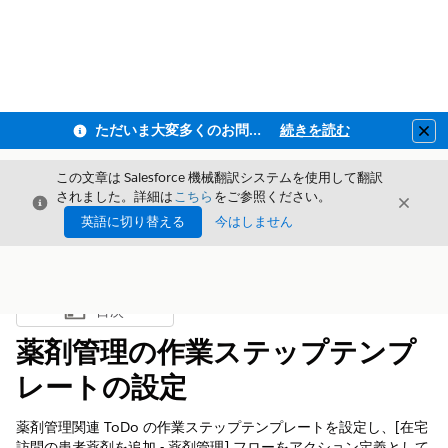
ただいま大変多くのお問い合わせをいただいており、ご連絡までにお時間を頂戴しております
続きを読む
Clo
この文章は Salesforce 機械翻訳システムを使用して翻訳
されました。詳細は
こちら
をご参照ください。
閉じる
閉じ
閉じる
英語に切り替える
今はしません
目次
目次を表示
薬剤管理の作業ステップテンプ
レートの設定
薬剤管理関連 ToDo の作業ステップテンプレートを設定し、[在宅
訪問の患者薬剤を追加 - 薬剤管理] フローをアクション定義として