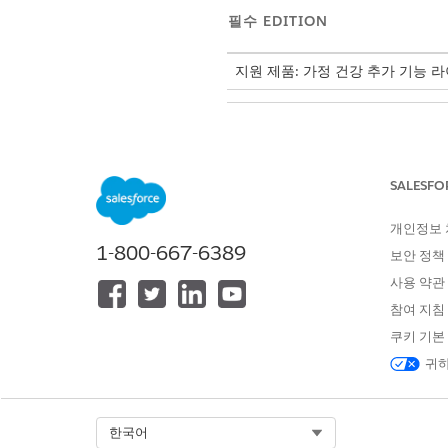
필수 EDITION
지원 제품: 가정 건강 추가 기능 라이
작업 단계 템플릿 설정:
SALESFO
구성한 작업 단계 템플릿을 작업
업 단계를 쉽게 설정할 수 있습
개인정보
1-800-667-6389
보안 정책
Field Service 모바일 
사용 약관
작업 단계에 대해 작업을 시작하
를 추적할 수 있도록 지원합니다
참여 지침
쿠키 기본
앱 시작 관리자에서
작업 단계 
귀하
새로 만들기
를 클릭하고 약물 
작업 정의에서
가정 방문용 환자 
설명을 입력합니다.
활성화
를 선택합니다.
Select Org
한국어