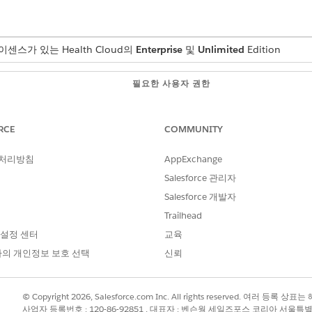
센스가 있는 Health Cloud의
Enterprise
및
Unlimited
Edition
필요한 사용자 권한
Health Cloud Foundati
RCE
COMMUNITY
 계획 템플릿과 연결하면 케어 서비스 일상에서 약물 관리를 필요
니다. 이 템플릿에서 만든 작업 단계는 플로에 자동으로 연결됩니
 처리방침
AppExchange
Salesforce 관리자
앱은 환자의 가정 방문 작업 계획 아래에 작업 아이콘과 함께 약물 관리
Salesforce 개발자
면 모바일 앱이 플로를 트리거하고 임상의가 관련 약물을 쉽게 관
.
Trailhead
 설정 센터
교육
템플릿
을 찾아서 선택합니다.
의 개인정보 보호 선택
신뢰
관리 작업 단계 템플릿의 이름을 입력합니다.
약물 추가 - 약물 관리
플로를 선택합니다.
© Copyright 2026, Salesforce.com Inc. All rights reserved. 여러 등
사업자 등록번호 : 120-86-92851 , 대표자 : 벤슨웡 세일즈포스 코리아 서울특