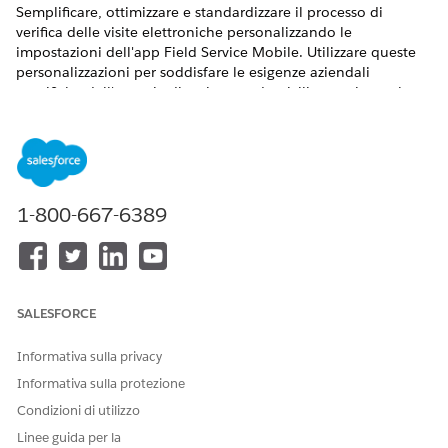
Semplificare, ottimizzare e standardizzare il processo di
verifica delle visite elettroniche personalizzando le
impostazioni dell'app Field Service Mobile. Utilizzare queste
personalizzazioni per soddisfare le esigenze aziendali
specifiche dell'agenzia di assistenza domiciliare e aiutare le
risorse di assistenza sul campo a verificare automaticamente
le visite.
VERSIONI (EDITION) RICHIESTE
1-800-667-6389
Disponibile nelle versioni:
Enterprise Edition
e
Unlimited
Edition
con Health Cloud e la licenza aggiuntiva Assistenza
domiciliare
AUTORIZZAZIONI UTENTE RICHIESTE
SALESFORCE
Per configurare le
Insieme di autorizzazioni
impostazioni dell'app
Field Service Admin
Informativa sulla privacy
mobile:
Informativa sulla protezione
Da Imposta, trovare e selezionare
Impostazioni Field
Condizioni di utilizzo
Service Mobile
.
Linee guida per la