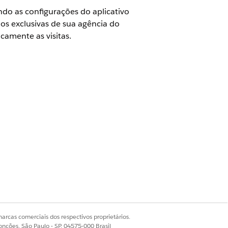
ando as configurações do aplicativo
os exclusivas de sua agência do
amente as visitas.
e do Home Health
e administrador do Field Service
trar detalhes
no menu suspenso.
io.
as tentativas de recuperar as
a o número de minutos entre as
nto o aplicativo está em execução em
arcas comerciais dos respectivos proprietários.
onções, São Paulo - SP, 04575-000 Brasil