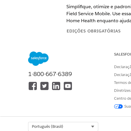
Simplifique, otimize e padron
Field Service Mobile. Use es
Home Health enquanto ajuda s
EDIÇÕES OBRIGATÓRIAS
Disponível em: As edições
Enter
SALESFO
Declaraçã
Para definir as configurações do
1-800-667-6389
Declaraç
Termos d
Em Configuração, localize e 
Ao lado da configuração pad
Diretrize
Na seção Configurações adicio
Centro de
Frequência de atualizaçã
Sua
atualizações de geolocal
Frequência de atualizaç
tentativas de recuperar 
segundo plano.
Select Org
Português (Brasil)