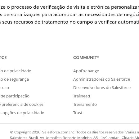
ize o processo de verificação de visita eletrônica personaliz
sas personalizações para acomodar as necessidades de negóci
eus recursos de tratamento no campo a verificar automatic
prise
e
Unlimited
com licenças de complemento do Health Cloud 
RCE
COMMUNITY
PERMISSÕES NECESSÁRIAS DO USUÁRIO
o de privacidade
AppExchange
 aplicativo móvel:
Conjunto de permissões d
ão de segurança
Administradores do Salesforce
e uso
Desenvolvedores do Salesforce
selecione
Configurações do Field Service Mobile
.
rão chamada Configurações do Field Service Mobile, clique em
Mos
s de participação
Trailhead
nais, revise e atualize as configurações padrão conforme necessár
 preferência de cookies
Treinamento
o da geolocalização em minutos
: Insira o número de minutos entre 
s opções de privacidade
Trust
ização de um recurso de cuidados.
ão da geolocalização em minutos (modo de segundo plano)
: Insir
as atualizações de geolocalização de um recurso de cuidados enqua
© Copyright 2026, Salesforce.com Inc. Todos os direitos reservados. Várias m
Salesforce Brasil, Av. Jornalista Roberto Marinho, 85 - 14º andar - Cidade M