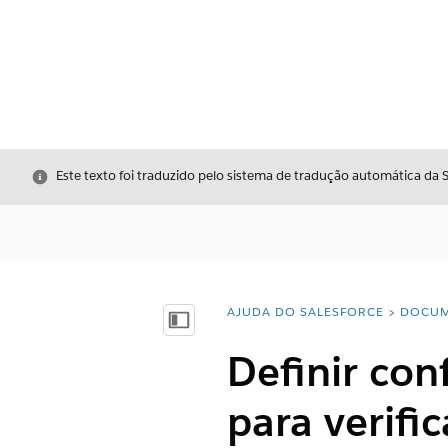
Fechar
Este texto foi traduzido pelo sistema de tradução automática da 
AJUDA DO SALESFORCE
DOCUM
Você está aqui:
Mostrar índice
Definir con
para verific