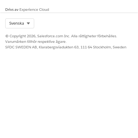
versioner av dessa meddelanden på alla språk som Salesforce
stöder.
Drivs av
Experience Cloud
SE ÄVEN:
Select Org
Svenska
Salesforce-hjälpen: Hem Hälsoportal för patienter
© Copyright 2026, Salesforce.com Inc. Alla rättigheter förbehålles.
Salesforce-hjälpen: Egna etiketter
Varumärken tillhör respektive ägare.
SFDC SWEDEN AB, Klarabergsviadukten 63, 111 64 Stockholm, Sweden
LÖSTE DENNA ARTIKEL DITT PROBLEM?
Berätta för oss vad vi kan förbättra!
Ja
Nej