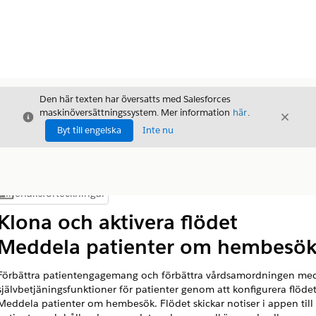
Den här texten har översatts med Salesforces
maskinöversättningssystem. Mer information
här
.
Stäng
Stäng
Stäng
Byt till engelska
Inte nu
Innehållsförteckningar
Visa innehållsförteckning
Klona och aktivera flödet
Meddela patienter om hembesö
Förbättra patientengagemang och förbättra vårdsamordningen me
självbetjäningsfunktioner för patienter genom att konfigurera flöde
Meddela patienter om hembesök. Flödet skickar notiser i appen till