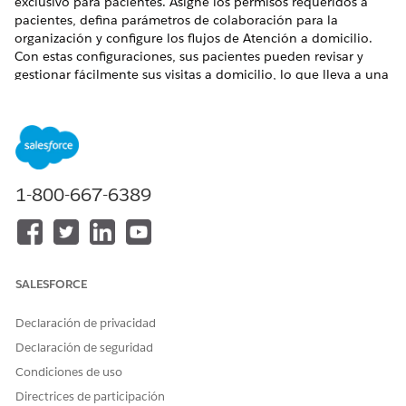
exclusivo para pacientes. Asigne los permisos requeridos a
pacientes, defina parámetros de colaboración para la
organización y configure los flujos de Atención a domicilio.
Con estas configuraciones, sus pacientes pueden revisar y
gestionar fácilmente sus visitas a domicilio, lo que lleva a una
experiencia sanitaria eficiente.
EDICIONES NECESARIAS
Disponible en: Licencia
Enterprise
Edition y
Unlimited
Edition con Health Cloud, Home Health y Health Cloud
1-800-667-6389
para Community Add-on
Requisitos previos
:
Verifique que Experiencias digitales está activada.
Seleccione
Permitir el uso de perfiles externos estándar
SALESFORCE
para la inscripción automática, la creación de usuarios e
iniciar sesión
bajo Configuración de Experiencia digital.
Declaración de privacidad
Desde la página Información de la empresa en
Declaración de seguridad
Configuración, asegúrese de tener estas licencias de
Condiciones de uso
usuario de toda la organización:
Licencia de usuario Comunidad de clientes
Directrices de participación