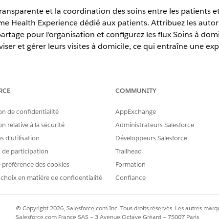
nsparente et la coordination des soins entre les patients et
e Health Experience dédié aux patients. Attribuez les autori
artage pour l'organisation et configurez les flux Soins à domi
ser et gérer leurs visites à domicile, ce qui entraîne une exp
tion et
Unlimited
Edition avec Health Cloud, Home Health et Healt
RCE
COMMUNITY
on de confidentialité
AppExchange
n relative à la sécurité
Administrateurs Salesforce
numériques sont activées.
 d’utilisation
Développeurs Salesforce
sation de profils externes standard pour l'auto-inscription, la créati
s de participation
Trailhead
érique.
la société, dans Configuration, assurez-vous que vous détenez les li
 préférence des cookies
Formation
 choix en matière de confidentialité
Confiance
omer Community
omer Community Login
omer Community Plus
© Copyright 2026, Salesforce.com Inc. Tous droits réservés. Les autres marqu
omer Community Plus Login
Salesforce.com France SAS – 3 Avenue Octave Gréard – 75007 Paris