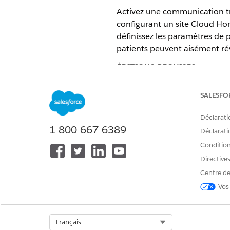
Activez une communication tra
configurant un site Cloud Hom
définissez les paramètres de p
patients peuvent aisément révi
ÉDITIONS REQUISES
Disponible avec :
Enterprise
Edi
SALESFO
Community
Déclarati
Prérequis
:
1-800-667-6389
Déclaratio
Vérifiez que les Expériences 
Conditions
Sélectionnez
Autoriser l'utili
Directive
Paramètres d'expérience num
Dans la page Informations sur 
Centre de
suivantes :
Vos
Licence utilisateur Cust
Licence utilisateur Cust
Licence utilisateur Cust
Select Org
Français
Licence utilisateur Cust