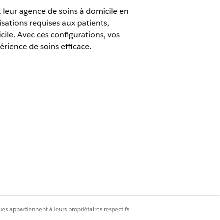
 leur agence de soins à domicile en
sations requises aux patients,
cile. Avec ces configurations, vos
érience de soins efficace.
h Cloud pour licence complémentaire
on d'utilisateurs et la connexion
sous
cences utilisateur de l'organisation
es appartiennent à leurs propriétaires respectifs.