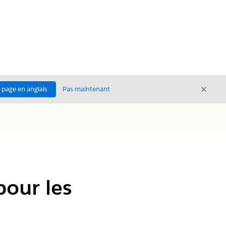
Ferme
a page en anglais
Pas maintenant
Fermer
pour les