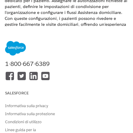
dedicato per i pazienti. Assegnare le autorizzazioni richieste ai
pazienti, definire le impostazioni di condivisione per
l'organizzazione e configurare i flussi Assistenza domiciliare.
Con queste configurazioni, i pazienti possono rivedere e
gestire facilmente le visite domiciliari, offrendo un'esperienza
di assistenza sanitaria efficiente.
VERSIONI (EDITION) RICHIESTE
Disponibile nelle versioni:
Enterprise
Edition e
Unlimited
Edition con licenza aggiuntiva Health Cloud, Assistenza
1-800-667-6389
domiciliare e Health Cloud for Community
Prerequisiti
:
Verificare che Esperienze digitali sia abilitato.
Selezionare
Consenti l'utilizzo dei profili esterni standard
SALESFORCE
per auto registrazione, creazione utente e accesso
in
Impostazioni esperienze digitali.
Informativa sulla privacy
Dalla pagina Informazioni sulla società in Imposta,
Informativa sulla protezione
assicurarsi di disporre delle seguenti licenze utente a
Condizioni di utilizzo
livello di organizzazione:
Licenza utente Customer Community
Linee guida per la