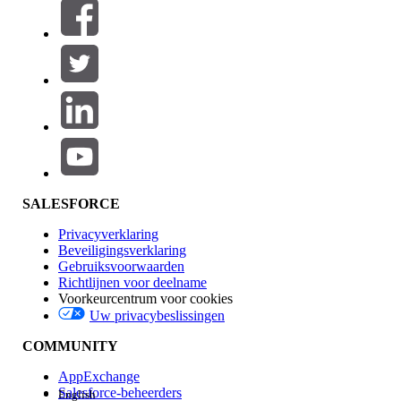
Filters (0)
FILTERS SELECTEREN
Productgebied
Toevoegen
Invloed op functies
SALESFORCE
Privacyverklaring
Beveiligingsverklaring
Gebruiksvoorwaarden
Richtlijnen voor deelname
Voorkeurcentrum voor cookies
Uw privacybeslissingen
Edition
COMMUNITY
AppExchange
Salesforce-beheerders
English