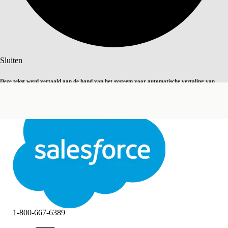
Zoeken
Sluiten
Deze tekst werd vertaald aan de hand van het systeem voor automatische vertaling van
Overschakelen op Engels
Niet nu
Salesforce. U vindt
hier
meer details.
Sluiten
Sluiten
1-800-667-6389