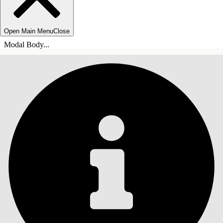
Open Main Menu
Close
Modal Body...
INHOUDSOPGAVE
Zoeken
Inhoudsopgave
weergeven
Inhoudsopgave