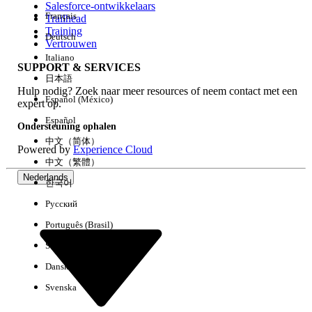
Salesforce-ontwikkelaars
Français
Trailhead
Ervaring
Training
Deutsch
Vertrouwen
Italiano
SUPPORT & SERVICES
日本語
Hulp nodig? Zoek naar meer resources of neem contact met een
Alles wissen
Gereed
Español (México)
expert op.
Español
Ondersteuning ophalen
中文（简体）
Powered by
Experience Cloud
中文（繁體）
Nederlands
한국어
Русский
Português (Brasil)
Suomi
Dansk
Svenska
Geen resultaten