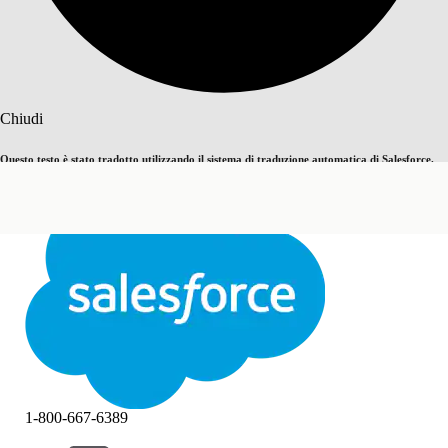
Cerca
Chiudi
Questo testo è stato tradotto utilizzando il sistema di traduzione automatica di Salesforce.
Passa all'inglese
Non ora
Ulteriori dettagli sono disponibili
qui
.
Chiudi
Chiudi
1-800-667-6389