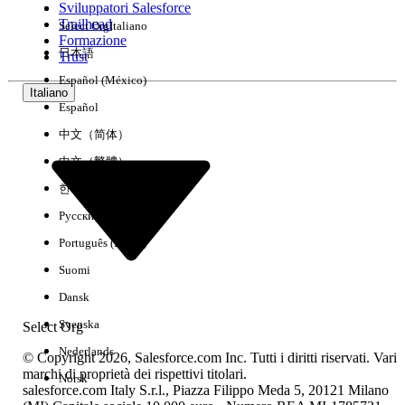
Sviluppatori Salesforce
Trailhead
Select Org
Italiano
Esperienza
Formazione
日本語
Trust
Español (México)
Italiano
Español
Cancella tutto
Chiudi
中文（简体）
中文（繁體）
한국어
Русский
Português (Brasil)
Suomi
Dansk
Svenska
Select Org
Nederlands
© Copyright 2026, Salesforce.com Inc. Tutti i diritti riservati. Vari
marchi di proprietà dei rispettivi titolari.
Norsk
salesforce.com Italy S.r.l., Piazza Filippo Meda 5, 20121 Milano
Nessun risultato