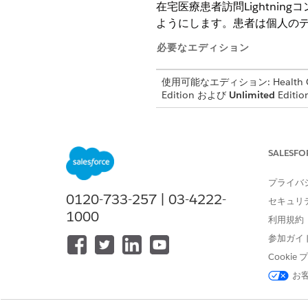
在宅医療患者訪問Lightnin
ようにします。患者は個人の
必要なエディション
使用可能なエディション: Health C
Edition および
Unlimited
Editio
エクスペリエンスサイトを設定す
SALESFO
プライバ
0120-733-257 | 03-4222-
組織にすでに患者向け
メモ
セキュリ
を追加できます。
1000
利用規約
参加ガイ
[設定] の [デジタルエクスペリ
Cooki
[
新規]
をクリックし、[Build Yo
お
サイトの名前と URL を入力し、
[ワークスペース] ページから、