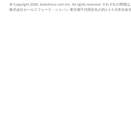
患者に設定したコミュニティユーザープロファイルを追加します。
© Copyright 2026, Salesforce.com Inc. All rights reserve
]
をクリックします。
株式会社セールスフォース・ジャパン 東京都千代田区丸の内1-1-3 日本生命丸の内ガ
問] コンポーネントをホームページに配置します。
 Connect 機能を使用して患者を在宅医療機関に接続する場合は、[
Show Ca
を入力します。
定の訪問のケアリソースに患者が接続されます。
ます。
バイル アプリケーションとして公開する場合は、
Mobile Publisher
を使
在宅医療ポータル
ublisher for Salesforce アプリケーション
タルエクスペリエンスの有効化
ience Cloud サイトの構築とカスタマイズ
?