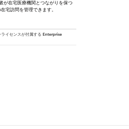
定し、患者が在宅医療機関とつながりを保つ
の在宅訪問を管理できます。
y アドオンライセンスが付属する
Enterprise
ion権限セット
定を使用して在宅医療患者訪問コンポーネント
す。