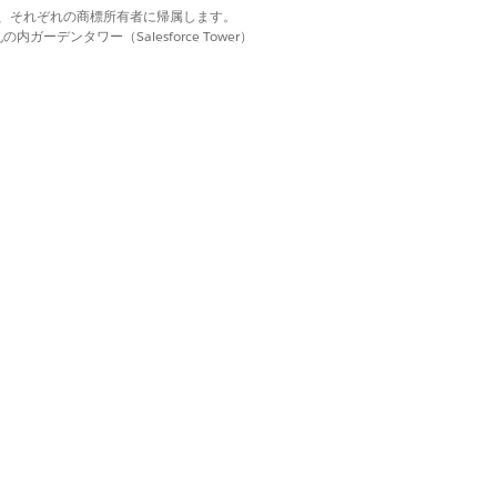
d. それぞれの商標は、それぞれの商標所有者に帰属します。
ーデンタワー（Salesforce Tower）
ll Option
(通話オプションを表示)] を選
用します。
はい
いいえ