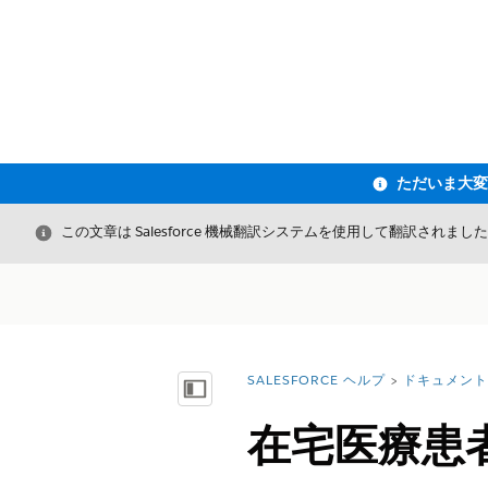
閉じる
この文章は Salesforce 機械翻訳システムを使用して翻訳されまし
SALESFORCE ヘルプ
ドキュメント
詳細情報:
目次を表示
在宅医療患