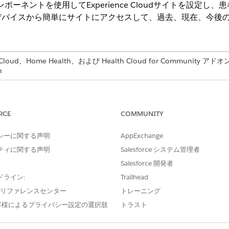
gコンポーネントを使用してExperience Cloudサイトを設
デバイスから簡単にサイトにアクセスして、過去、現在、今後
loud、Home Health、および Health Cloud for Communit
n
必要なユーザー権限
る
RCE
COMMUNITY
Health Cloud Foundat
シーに関する声明
AppExchange
の Experience Cloud サイトが設定されている場合は、同じ設
ティに関する声明
Salesforce システム管理者
Salesforce 開発者
ドライン:
Trailhead
エンス] で、[
すべてのサイト
] をクリックします。
e プリファレンスセンター
トレーニング
ur Own (Aura)] テンプレートを選択して、[
使用開始]
をクリックしま
客様によるプライバシー設定の選択肢
トラスト
[
作成]
をクリックします。
[
管理]
を選択します。