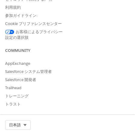
利用規約
許容最早開始
既読
日
参加ガイドライン:
Cookie プリファレンスセンター
期日
既読
お客様によるプライバシー
実際の開始時
既読
設定の選択肢
間
COMMUNITY
実際の終了時
既読
間
AppExchange
件名
参照
Salesforce システム管理者
取引先 ID
既読
Salesforce 開発者
Trailhead
親レコード
既読
ID
トレーニング
トラスト
作業種別 ID
参照
住所
参照
Select Org
日本語
バンドルメン
既読
バー