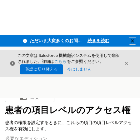
ただいま大変多くのお問い合わせをいただいており、ご連絡までにお時間を頂戴しております
続きを読む
Clo
この文章は Salesforce 機械翻訳システムを使用して翻訳
されました。詳細は
こちら
をご参照ください。
閉じる
閉じ
閉じる
英語に切り替える
今はしません
目次
目次を表示
患者の項目レベルのアクセス権
患者の権限を設定するときに、これらの項目の項目レベルアクセ
ス権を有効にします。
必要なエディション