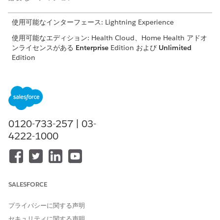
使用可能なインターフェース: Lightning Experience
使用可能なエディション: Health Cloud、Home Health アドオ
ンライセンスがある
Enterprise
Edition および
Unlimited
Edition
オブジェクト
オブジェクト
項目名
必要な項目レ
名
アクセス
ベルのアクセ
ス権
取引先
すべて表示
取引先名
参照
0120-733-257 | 03-
4222-1000
サービス予定
すべて表示
サービス予定
既読
ID
状況
参照
スケジュール
参照
SALESFORCE
済み開始時間
スケジュール
参照
プライバシーに関する声明
済み終了時間
セキュリティに関する声明