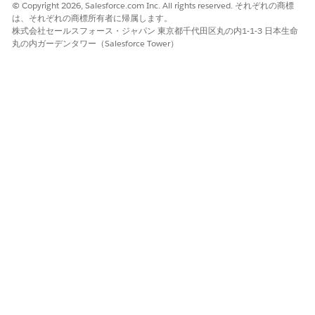
© Copyright 2026, Salesforce.com Inc. All rights reserved. それぞれの商標
は、それぞれの商標所有者に帰属します。
バンドル
既読
株式会社セールスフォース・ジャパン 東京都千代田区丸の内1-1-3 日本生命
丸の内ガーデンタワー（Salesforce Tower）
関連バンドル
参照
ID
作業種別
すべて表示
作業種別 ID
既読
作業種別名
既読
サービスリソ
すべて表示
サービスリソ
既読
ース
ース ID
名前
既読
携帯電話
既読
電話
参照
リソース種別
既読
関連レコード
既読
ID
割り当て済み
すべて表示
割り当て済み
既読