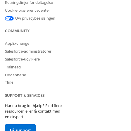
Dupliker og aktiver forløbet Adviser patienter om
Retningslinjer for deltagelse
hjemmebesøg
for at sikre, at forløbet bruger denne tilpassede
Cookie-præferencecenter
advisering til at sende adviseringer til patienter.
Uw privacybeslissingen
RELATED INFORMATION HTML
COMMUNITY
Salesforce Hjælp: Starthelbredsportal for patienter
Salesforce Hjælp: Opret en desktop- eller mobiladvisering
AppExchange
Salesforce-administratorer
Salesforce-udviklere
LØSTE DENNE ARTIKEL DIT PROBLEM?
Trailhead
Giv os besked, så vi kan forbedre os!
Uddannelse
Tillid
Ja
Nej
SUPPORT & SERVICES
Har du brug for hjælp? Find flere
ressourcer, eller få kontakt med
en ekspert.
Få support