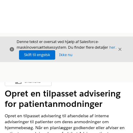
Denne tekst er oversat ved hjælp af Salesforce-
maskinoversættelsessystem. Du finder flere detaljer
her
.
Luk
Luk
Luk
Skift til engelsk
Ikke nu
Indhold
Vis indholdsfortegnelse
Opret en tilpasset advisering
for patientanmodninger
Opret en tilpasset advisering til afsendelse af interne
adviseringer til patienter om deres anmodninger om
hjemmebesøg. Når en planlægger godkender eller afviser en