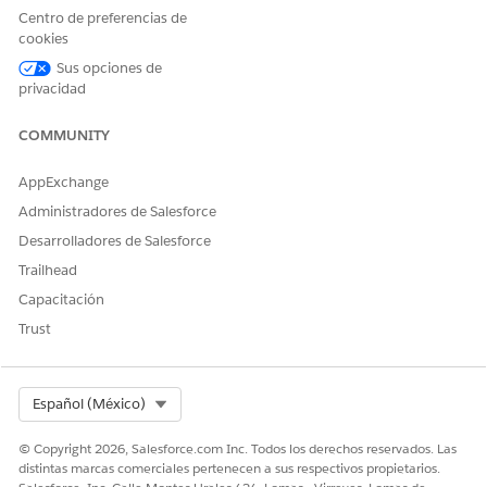
domicilio
Centro de preferencias de
cookies
Nombre de API:
HomeHealthPatientNotification
Sus opciones de
Seleccione
Escritorio
y
Móvil
y luego haga clic en
Guardar
.
privacidad
Ahora,
duplique y active el flujo Notificar a pacientes sobre
visitas a domicilio
para garantizar que el flujo utiliza esta
COMMUNITY
notificación personalizada para enviar notificaciones a
pacientes.
AppExchange
Administradores de Salesforce
CONSULTE TAMBIÉN:
Desarrolladores de Salesforce
Ayuda de Salesforce: Portal de Atención a Domicilio para
Trailhead
Pacientes
Capacitación
Ayuda de Salesforce: Crear una notificación de escritorio o
móvil
Trust
Select Org
Español (México)
¿RESOLVIÓ ESTE ARTÍCULO SU PROBLEMA?
¡Háganos saber cómo podemos mejorar!
© Copyright 2026, Salesforce.com Inc. Todos los derechos reservados. Las
distintas marcas comerciales pertenecen a sus respectivos propietarios.
Sí
No