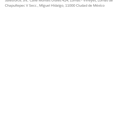
Salesforce, Inc. Calle Montes Urales 424, Lomas - Virreyes, Lomas de
Chapultepec V Secc., Miguel Hidalgo, 11000 Ciudad de México