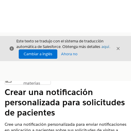
Este texto se tradujo con el sistema de traducción
automática de Salesforce. Obtenga más detalles
aquí
.
Cerrar
Cerrar
Cerrar
Cambiar a inglés
Ahora no
Índice de
Mostrar índice de materias
materias
Crear una notificación
personalizada para solicitudes
de pacientes
Cree una notificación personalizada para enviar notificaciones
en aplicación a pacientes sobre sus solicitudes de visitas a