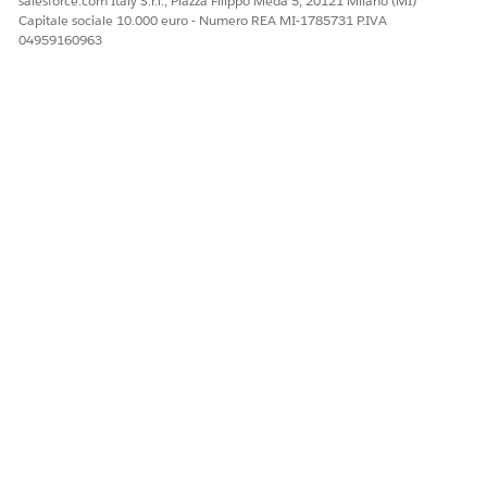
salesforce.com Italy S.r.l., Piazza Filippo Meda 5, 20121 Milano (MI)
Capitale sociale 10.000 euro - Numero REA MI-1785731 P.IVA
04959160963