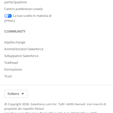
partecipazione
Nome API:
HomeHealthPatientNotification
Centro preferenze cookie
Selezionare
Desktop
e
Mobile
e quindi fare clic
su Salva
.
Le tue scelte in materia di
Ora,
clonare e attivare il flusso Notifica visite domiciliari ai
privacy
pazienti
per assicurarsi che il flusso utilizzi questa notifica
personalizzata per inviare notifiche ai pazienti.
COMMUNITY
VEDERE ANCHE:
AppExchange
Amministratori Salesforce
Guida di Salesforce: Portale Assistenza domiciliare per i
pazienti
Sviluppatori Salesforce
Guida di Salesforce: Creazione di una notifica desktop o
Trailhead
mobile
Formazione
Trust
QUESTO ARTICOLO HA RISOLTO IL PROBLEMA?
Facci sapere, così possiamo migliorare!
Select Org
Italiano
Sì
No
© Copyright 2026, Salesforce.com Inc. Tutti i diritti riservati. Vari marchi di
proprietà dei rispettivi titolari.