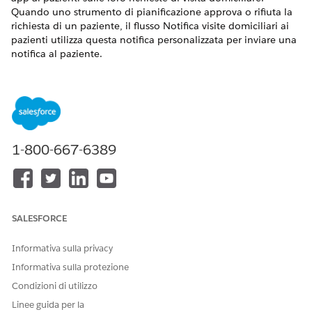
Quando uno strumento di pianificazione approva o rifiuta la
richiesta di un paziente, il flusso Notifica visite domiciliari ai
pazienti utilizza questa notifica personalizzata per inviare una
notifica al paziente.
VERSIONI (EDITION) RICHIESTE
Disponibile nelle versioni:
Enterprise Edition
e
Unlimited
Edition
con Health Cloud e la licenza aggiuntiva Assistenza
domiciliare
1-800-667-6389
AUTORIZZAZIONI UTENTE RICHIESTE
Per creare una notifica
Insieme di autorizzazioni
personalizzata:
Health Cloud Foundation
SALESFORCE
Da Imposta, nella casella Ricerca veloce, immettere
Informativa sulla privacy
e selezionare
Notifiche
Generatore di notifiche
personalizzate
.
Informativa sulla protezione
Fare clic su
Nuovo
.
Condizioni di utilizzo
Immettere i dettagli della notifica personalizzata.
Linee guida per la
Nome:
Notifica paziente Assistenza domiciliare