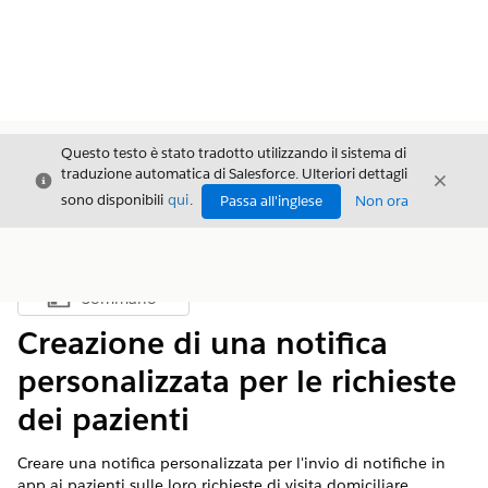
Questo testo è stato tradotto utilizzando il sistema di
traduzione automatica di Salesforce. Ulteriori dettagli
Chiudi
Chiud
Chiudi
sono disponibili
qui
.
Passa all'inglese
Non ora
Sommario
Mostra sommario
Creazione di una notifica
personalizzata per le richieste
dei pazienti
Creare una notifica personalizzata per l'invio di notifiche in
app ai pazienti sulle loro richieste di visita domiciliare.