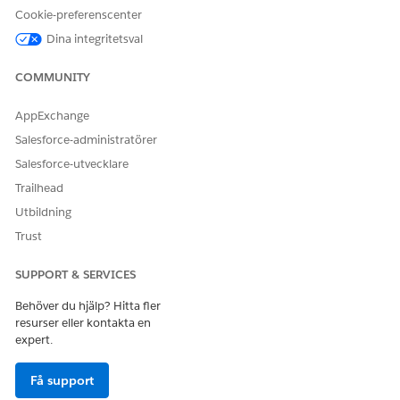
Klona och aktivera flödet Meddela patienter om hembesök
Cookie-preferenscenter
för att säkerställa att flödet använder denna egna notis för att
Dina integritetsval
skicka notiser till patienter.
COMMUNITY
SE ÄVEN:
Salesforce-hjälpen: Hem Hälsoportal för patienter
AppExchange
Salesforce-hjälpen: Skapa en skrivbordsnotis eller
Salesforce-administratörer
mobilnotis
Salesforce-utvecklare
Trailhead
Utbildning
LÖSTE DENNA ARTIKEL DITT PROBLEM?
Trust
Berätta för oss vad vi kan förbättra!
SUPPORT & SERVICES
Ja
Nej
Behöver du hjälp? Hitta fler
resurser eller kontakta en
expert.
Få support