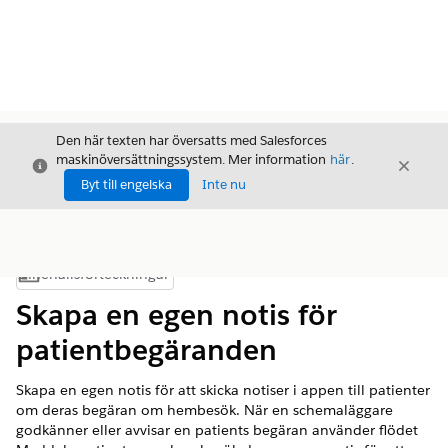
Den här texten har översatts med Salesforces
maskinöversättningssystem. Mer information
här
.
Stäng
Stäng
Stäng
Byt till engelska
Inte nu
Innehållsförteckningar
Visa innehållsförteckning
Skapa en egen notis för
patientbegäranden
Skapa en egen notis för att skicka notiser i appen till patienter
om deras begäran om hembesök. När en schemaläggare
godkänner eller avvisar en patients begäran använder flödet