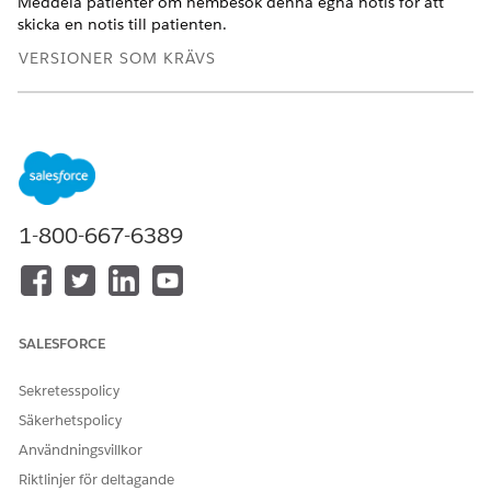
Meddela patienter om hembesök denna egna notis för att
skicka en notis till patienten.
VERSIONER SOM KRÄVS
Tillgängliga i:
Enterprise
och
Unlimited
Editions med Health
Cloud och tilläggslicensen Home Health
ANVÄNDARBEHÖRIGHETER SOM KRÄVS FÖR ATT
Skapa en egen notis:
Behörighetsuppsättningen
1-800-667-6389
Health Cloud Foundation
I Inställningar, i rutan Snabbsökning, skriv
Notisbyggaren
och välj
Egna notiser
.
Klicka på
Ny
.
SALESFORCE
Ange de egna notisdetaljerna.
Namn:
Patientanmälan för hemhälsa
Sekretesspolicy
API-namn:
HomeHealthPatientNotification
Säkerhetspolicy
Välj
Skrivbordsversion
och
Mobil
och klicka sedan på
Användningsvillkor
Spara
.
Riktlinjer för deltagande