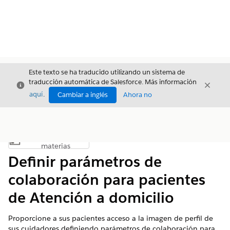
Este texto se ha traducido utilizando un sistema de
traducción automática de Salesforce. Más información
Cerrar
Cerrar
Cerrar
aquí
.
Cambiar a inglés
Ahora no
Índice de
Mostrar índice de materias
materias
Definir parámetros de
colaboración para pacientes
de Atención a domicilio
Proporcione a sus pacientes acceso a la imagen de perfil de
sus cuidadores definiendo parámetros de colaboración para