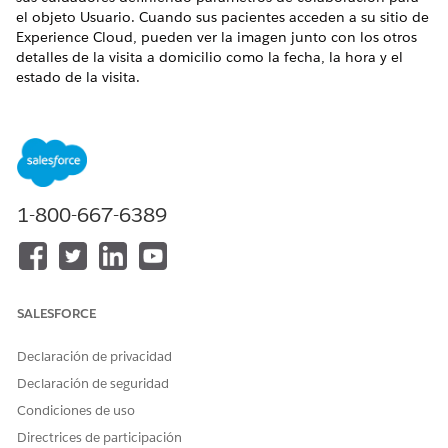
el objeto Usuario. Cuando sus pacientes acceden a su sitio de
Experience Cloud, pueden ver la imagen junto con los otros
detalles de la visita a domicilio como la fecha, la hora y el
estado de la visita.
EDICIONES NECESARIAS
Disponible en:
Enterprise Edition
y
Unlimited Edition
con
Health Cloud y la licencia complementaria Atención a
domicilio
1-800-667-6389
PERMISOS DE USUARIO NECESARIOS
Para activar la configuración
Conjunto de permisos
de colaboración:
Health Cloud Foundation
SALESFORCE
Declaración de privacidad
Declaración de seguridad
Condiciones de uso
Antes de empezar, vaya a Perfiles para obtener el Id.
NOTA
Directrices de participación
de registro de cada perfil que configuró para sus