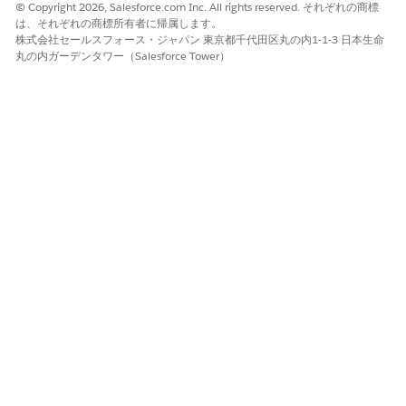
© Copyright 2026, Salesforce.com Inc. All rights reserved. それぞれの商標
ープとすべてのカスタマーポータルユーザー)] を選択しま
は、それぞれの商標所有者に帰属します。
す。
株式会社セールスフォース・ジャパン 東京都千代田区丸の内1-1-3 日本生命
デフォルトのアクセスレベルとして [
参照のみ]
を設定しま
丸の内ガーデンタワー（Salesforce Tower）
す。
変更を保存します。
パートナーユーザーの共有ルールを作成します。
[ユーザー共有ルール] で、
[新規]
をクリックします。
表示ラベルとルール名を入力します。
［
Based on criteria
］ 規則タイプを選択します。
データを共有する必要があるユーザーを指定します。
[項目として
プロファイル ID
]、[演算子として
次の文字列
と一致する] を選択し、[
値]
フィールドにケア担当者のユ
ーザープロファイルの ID を入力します。
ケアリソースに複数のユーザープロファイルを設
メモ
定している場合、プロファイル ID ごとに条件ルールを
追加します。