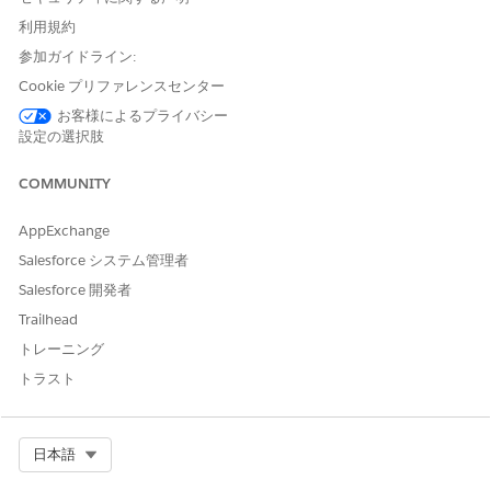
[設定] から、[クイック検索] ボックスに
と入力
「共有設定」
利用規約
し、
[共有設定]
を選択します。
参加ガイドライン:
カスタマーポータルユーザーの共有ルールを作成します。
Cookie プリファレンスセンター
[ユーザー共有ルール] で、
[新規]
をクリックします。
表示ラベルとルール名を入力します。
お客様によるプライバシー
［
Based on criteria
］ 規則タイプを選択します。
設定の選択肢
データを共有する必要があるユーザーを指定します。
[項目として
プロファイル ID]
を選択し、[演算子として
次
COMMUNITY
の文字列
と一致する] を選択して、[
値]
フィールドにケア
担当者のユーザープロファイルの ID を入力します。
AppExchange
Salesforce システム管理者
Salesforce 開発者
Trailhead
トレーニング
ケアリソースに複数のユーザープロファイルを設
メモ
定している場合、プロファイル ID ごとに条件ルールを
トラスト
追加します。
Select Org
日本語
データへのアクセス権を取得するユーザーを指定します。
[
Public Groups
and
All Customer Portal Users
(公開グル