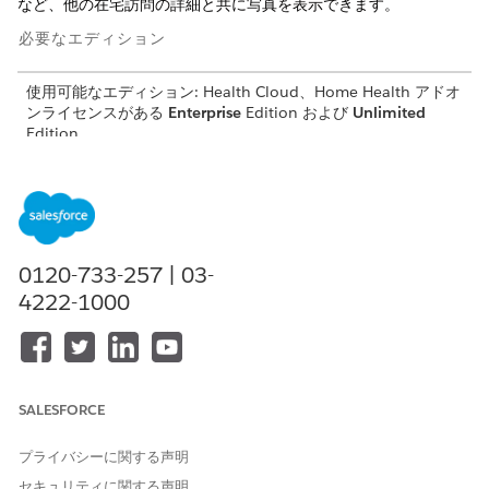
など、他の在宅訪問の詳細と共に写真を表示できます。
必要なエディション
使用可能なエディション: Health Cloud、Home Health アドオ
ンライセンスがある
Enterprise
Edition および
Unlimited
Edition
必要なユーザー権限
共有設定を有効にする
Health Cloud Foundation 権
限セット
0120-733-257 | 03-
4222-1000
開始する前に、[プロファイル] に移動して、在宅医療ケア
メモ
担当者に設定した各プロファイルのレコード ID を取得しま
SALESFORCE
す。プロファイルを開くと、ブラウザーの URL でレコード ID
を確認できます。
プライバシーに関する声明
セキュリティに関する声明