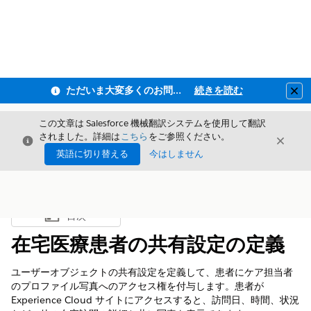
ただいま大変多くのお問い合わせをいただいており、ご連絡までにお時間を頂戴しております
続きを読む
Clo
この文章は Salesforce 機械翻訳システムを使用して翻訳
されました。詳細は
こちら
をご参照ください。
閉じる
閉じ
閉じる
英語に切り替える
今はしません
目次
目次を表示
在宅医療患者の共有設定の定義
ユーザーオブジェクトの共有設定を定義して、患者にケア担当者
のプロファイル写真へのアクセス権を付与します。患者が
Experience Cloud サイトにアクセスすると、訪問日、時間、状況