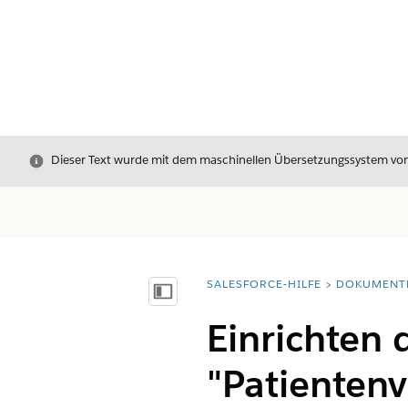
Schließen
Dieser Text wurde mit dem maschinellen Übersetzungssystem von S
SALESFORCE-HILFE
DOKUMENT
Sie befinden sich hier:
Inhalt anzeigen
Einrichten
"Patientenv