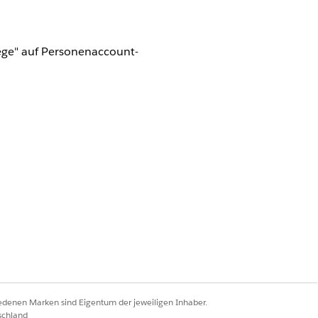
lege" auf Personenaccount-
e Pflege"
h Cloud-Administrator"
ie Option
Seite bearbeiten
aus.
igneten Stelle.
iedenen Marken sind Eigentum der jeweiligen Inhaber.
schland