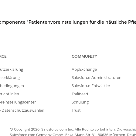
-Komponente "Patientenvoreinstellungen für die häusliche Pf
nlimited
Edition mit Health Cloud und der Add-On-Lizenz "Häuslich
RCE
COMMUNITY
utzerklärung
AppExchange
ERFORDERLICHE BENUTZERBERECHTIGUNGEN
tserklärung
Salesforce-Administratoren
Berechtigungssatz "Healt
bedingungen
Salesforce-Entwickler
UND
richtlinien
Trailhead
reinstellungscenter
Schulung
Anwendung anpassen
e Datenschutzauswahlen
Trust
en Personenaccount-Datensatz und wählen Sie im Menü "
Setup
" d
e "
Patientenvoreinstellungen für die häusliche
Pflege" an einer gee
© Copyright 2026, Salesforce.com Inc. Alle Rechte vorbehalten. Die versch
Salesforce.com Germany GmbH, Erika-Mann-Str. 31, 80636 München, Deut