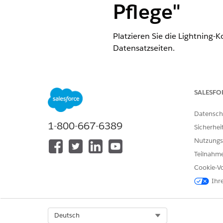
Pflege"
Platzieren Sie die Lightning
Datensatzseiten.
ERFORDERLICHE EDITIONEN
Verfügbarkeit:
Enterprise
und
U
SALESFO
Datensch
1-800-667-6389
Sicherhei
Aktualisieren von Seiten
Nutzungs
Teilnahme
Cookie-Vo
Ihr
Öffnen Sie einen vorhanden
Platzieren Sie die Komponent
Select Org
Deutsch