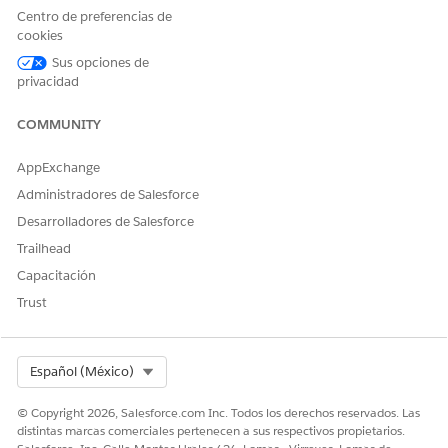
Centro de preferencias de
cookies
Sus opciones de
privacidad
Recomendamos crear una ficha para
SUGERENCIA
colocar este componente.
COMMUNITY
Guarde sus cambios.
AppExchange
Si aún no activó la página, haga clic en
Activación
y
Administradores de Salesforce
complete los pasos restantes.
Desarrolladores de Salesforce
Haga clic en
Predeterminado de aplicación
y haga clic en
Trailhead
Asignar como predeterminado
de aplicación.
Seleccione
Cuidados a domicilio
y haga clic en
Siguiente
Capacitación
Seleccione
Escritorio
y haga clic en
Siguiente
.
Trust
Guarde sus asignaciones.
Select Org
Español (México)
¿RESOLVIÓ ESTE ARTÍCULO SU PROBLEMA?
© Copyright 2026, Salesforce.com Inc. Todos los derechos reservados. Las
¡Háganos saber cómo podemos mejorar!
distintas marcas comerciales pertenecen a sus respectivos propietarios.