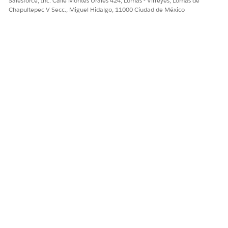
Salesforce, Inc. Calle Montes Urales 424, Lomas - Virreyes, Lomas de
Sí
No
Chapultepec V Secc., Miguel Hidalgo, 11000 Ciudad de México