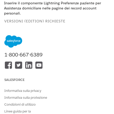
Inserire il componente Lightning Preferenze paziente per
Assistenza domiciliare nelle pagine dei record account
personali.
VERSIONI (EDITION) RICHIESTE
Disponibile nelle versioni:
Enterprise Edition
e
Unlimited
Edition
con Health Cloud e la licenza aggiuntiva Assistenza
domiciliare
1-800-667-6389
AUTORIZZAZIONI UTENTE RICHIESTE
Per aggiornare le pagine
Insieme di autorizzazioni
Amministratore Health
Cloud
SALESFORCE
E
Personalizza applicazione
Informativa sulla privacy
Informativa sulla protezione
Aprire un record account personale esistente e selezionare
Condizioni di utilizzo
Modifica pagina
nel menu
Imposta
.
Linee guida per la
Posizionare il componente
Patient Preferences for Home