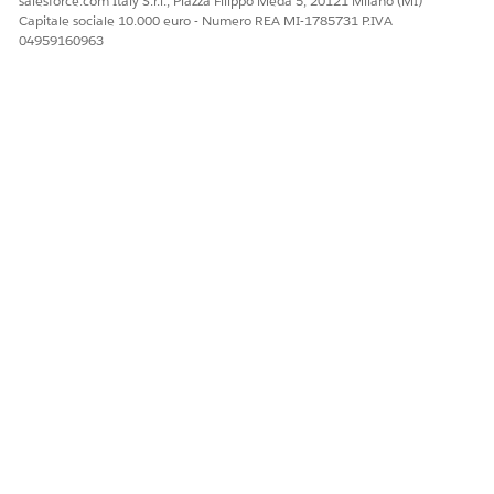
salesforce.com Italy S.r.l., Piazza Filippo Meda 5, 20121 Milano (MI)
Facci sapere, così possiamo migliorare!
Capitale sociale 10.000 euro - Numero REA MI-1785731 P.IVA
04959160963
Sì
No