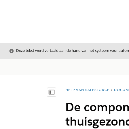
Sluiten
Deze tekst werd vertaald aan de hand van het systeem voor automa
HELP VAN SALESFORCE
DOCUM
U bent hier:
Inhoudsopgave weergeven
De compone
thuisgezond