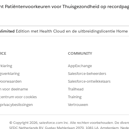
nt Patiëntenvoorkeuren voor Thuisgezondheid op recordpag
limited
Edition met Health Cloud en de uitbreidingslicentie Home
BENODIGDE GEBRUIKERSMACHTIGINGEN
RCE
COMMUNITY
Machtigingenset Health 
EN
rklaring
AppExchange
gsverklaring
Salesforce-beheerders
Toepassing aanpassen
voorwaarden
Salesforce-ontwikkelaars
saccountrecord en selecteer
Pagina bewerken
in het menu
Set-up
.
en voor deelname
Trailhead
tvoorkeuren voor Thuisgezondheid
op een geschikte plek.
centrum voor cookies
Training
privacybeslissingen
Vertrouwen
aden om een tabblad te maken om deze component in te plaatsen
© Copyright 2026, salesforce.com inc. Alle rechten voorbehouden. De dive
SFDC Netherlands BV, Gustav Mahlerlaan 2970, 1081 LA, Amsterdam, Nede