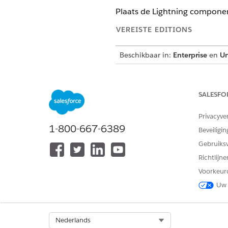
Plaats de Lightning compone
VEREISTE EDITIONS
Beschikbaar in:
Enterprise
en
Un
SALESFO
Pagina's bijwerken
Privacyve
1-800-667-6389
Beveiligin
Gebruiks
Open een bestaande persoon
Richtlijn
Plaats de component
Patiën
Voorkeur
Uw 
U wordt aanger
TIP
Select Org
Nederlands