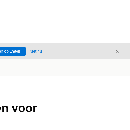
Sluite
n op Engels
Niet nu
Sluiten
n voor