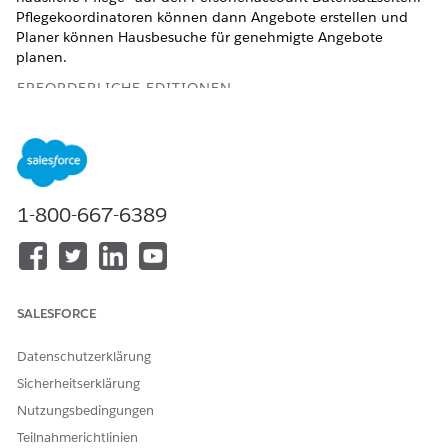
Pflegekoordinatoren können dann Angebote erstellen und
Planer können Hausbesuche für genehmigte Angebote
planen.
ERFORDERLICHE EDITIONEN
Verfügbarkeit: Lightning Experience
Verfügbarkeit:
Enterprise
und
Unlimited
Edition mit Health
Cloud und der Add-On-Lizenz "Häusliche Pflege"
1-800-667-6389
ERFORDERLICHE BENUTZERBERECHTIGUNGEN
Aktualisieren von Seiten:
Berechtigungssatz "Health
Cloud-Administrator"
SALESFORCE
UND
Datenschutzerklärung
Anwendung anpassen
Sicherheitserklärung
Wählen Sie in einem Personenaccount-Datensatz im
Nutzungsbedingungen
Menü "Setup" die Option
Seite bearbeiten
aus.
Teilnahmerichtlinien
Platzieren Sie die Komponente "Angebot für die häusliche