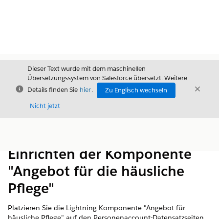
Dieser Text wurde mit dem maschinellen
Übersetzungssystem von Salesforce übersetzt. Weitere
Schließen
Schli
Details finden Sie
hier
.
Zu Englisch wechseln
Schließ
Nicht jetzt
Inhalt
Inhalt anzeigen
Einrichten der Komponente
"Angebot für die häusliche
Pflege"
Platzieren Sie die Lightning-Komponente "Angebot für
häusliche Pflege" auf den Personenaccount-Datensatzseiten.