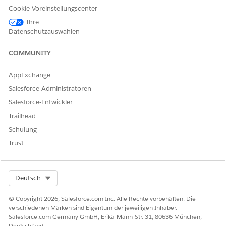
Pflege" an einer geeigneten Stelle.
Cookie-Voreinstellungscenter
Ihre
Datenschutzauswahlen
COMMUNITY
Es wird empfohlen, eine Registerkarte zu erstellen,
TIPP
AppExchange
auf der diese Komponente platziert werden soll.
Salesforce-Administratoren
Salesforce-Entwickler
Speichern Sie Ihre Änderungen.
Klicken Sie auf
Aktivierung
.
Trailhead
Festlegen der Personenaccount-Datensatzseite als
Schulung
Standardseite für die Anwendung "Häusliche Pflege":
Trust
Klicken Sie auf
Anwendungsstandard
und dann auf
Als
Anwendungsstandard zuweisen
.
Wählen Sie
Häusliche Pflege
aus und klicken Sie auf
Weiter
.
Select Org
Deutsch
Wählen Sie
Desktop
aus und klicken Sie auf
Weiter
.
© Copyright 2026, Salesforce.com Inc. Alle Rechte vorbehalten. Die
Speichern Sie Ihre Änderungen.
verschiedenen Marken sind Eigentum der jeweiligen Inhaber.
Salesforce.com Germany GmbH, Erika-Mann-Str. 31, 80636 München,
Deutschland