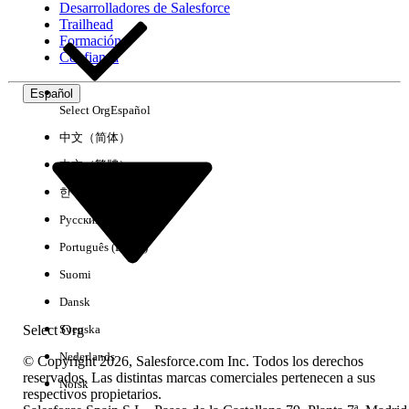
Desarrolladores de Salesforce
Trailhead
Experiencia
Formación
Confianza
Español
Select Org
Español
Borrar todo
Listo
中文（简体）
中文（繁體）
한국어
Русский
Português (Brasil)
Suomi
Dansk
Select Org
Svenska
Nederlands
© Copyright 2026, Salesforce.com Inc. Todos los derechos
reservados. Las distintas marcas comerciales pertenecen a sus
Norsk
respectivos propietarios.
No hay resultados