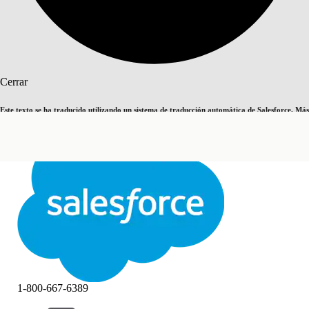
Buscar
Cerrar
Este texto se ha traducido utilizando un sistema de traducción automática de Salesforce. Más
Cambiar a inglés
Ahora no
información
aquí
.
Cerrar
Cerrar
1-800-667-6389