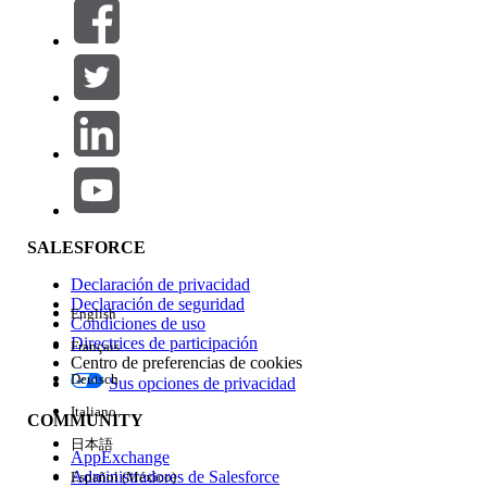
Filtros (0)
SELECCIONAR FILTROS
Agregar
Área de productos
Repercusión de función
SALESFORCE
Declaración de privacidad
Declaración de seguridad
English
Condiciones de uso
Directrices de participación
Français
Centro de preferencias de cookies
Deutsch
Sus opciones de privacidad
Edición
Italiano
COMMUNITY
日本語
AppExchange
Administradores de Salesforce
Español (México)