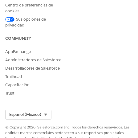
Configuración, seleccione
Modificar página
.
Centro de preferencias de
Coloque el componente Presupuesto de Atención a
cookies
domicilio en un lugar apropiado.
Sus opciones de
privacidad
COMMUNITY
AppExchange
Le recomendamos crear una ficha en la
SUGERENCIA
que colocar este componente.
Administradores de Salesforce
Desarrolladores de Salesforce
Guarde sus cambios.
Trailhead
Haga clic en
Activación
.
Capacitación
Para establecer la página de registro de cuenta personal
Trust
como la página predeterminada para la aplicación
Atención a domicilio:
Haga clic en
Predeterminado de aplicación
y haga clic
en
Asignar como predeterminado
de aplicación.
Select Org
Español (México)
Seleccione
Cuidados a domicilio
y haga clic en
Siguiente
.
© Copyright 2026, Salesforce.com Inc. Todos los derechos reservados. Las
distintas marcas comerciales pertenecen a sus respectivos propietarios.
Seleccione
Escritorio
y haga clic en
Siguiente
.