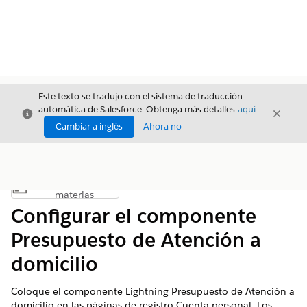
Este texto se tradujo con el sistema de traducción
automática de Salesforce. Obtenga más detalles
aquí
.
Cerrar
Cerrar
Cerrar
Cambiar a inglés
Ahora no
Índice de
Mostrar índice de materias
materias
Configurar el componente
Presupuesto de Atención a
domicilio
Coloque el componente Lightning Presupuesto de Atención a
domicilio en las páginas de registro Cuenta personal. Los