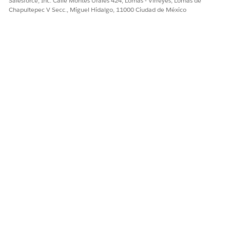
Salesforce, Inc. Calle Montes Urales 424, Lomas - Virreyes, Lomas de
Guarde sus cambios.
Chapultepec V Secc., Miguel Hidalgo, 11000 Ciudad de México
¿RESOLVIÓ ESTE ARTÍCULO SU PROBLEMA?
¡Háganos saber cómo podemos mejorar!
Sí
No