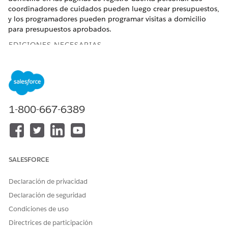
coordinadores de cuidados pueden luego crear presupuestos,
y los programadores pueden programar visitas a domicilio
para presupuestos aprobados.
EDICIONES NECESARIAS
Disponible en: Lightning Experience
Disponible en:
Enterprise Edition
y
Unlimited Edition
con
Health Cloud y la licencia complementaria Atención a
domicilio
1-800-667-6389
PERMISOS DE USUARIO NECESARIOS
Para actualizar páginas:
Conjunto de permisos
SALESFORCE
Administrador de Health
Cloud
Declaración de privacidad
Y
Declaración de seguridad
Personalizar aplicación
Condiciones de uso
Directrices de participación
En un registro de cuenta personal, desde el menú