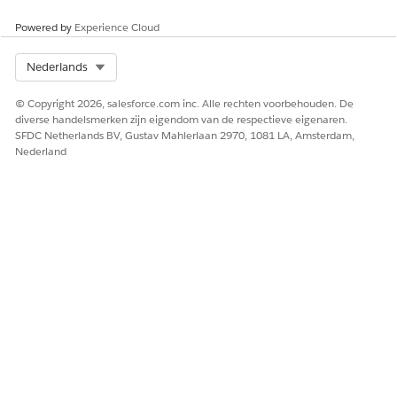
HEEFT DIT ARTIKEL UW PROBLEEM OPGELOST?
Laat ons weten wat we kunnen doen om te verbeteren!
Powered by
Experience Cloud
Ja
Nee
Select Org
Nederlands
© Copyright 2026, salesforce.com inc. Alle rechten voorbehouden. De
diverse handelsmerken zijn eigendom van de respectieve eigenaren.
SFDC Netherlands BV, Gustav Mahlerlaan 2970, 1081 LA, Amsterdam,
Nederland