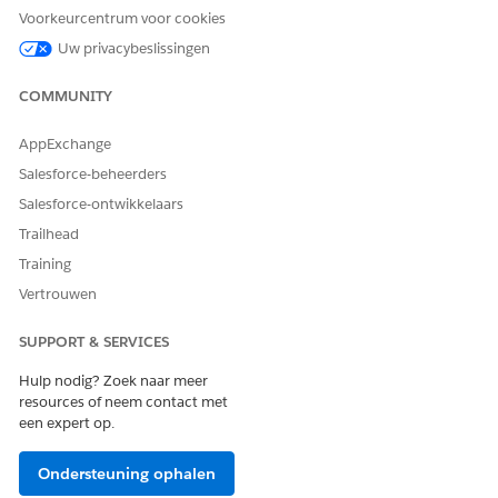
Voorkeurcentrum voor cookies
Uw privacybeslissingen
COMMUNITY
U wordt aangeraden om een tabblad te maken om
TIP
deze component op te plaatsen.
AppExchange
Salesforce-beheerders
Sla uw wijzigingen op.
Salesforce-ontwikkelaars
Klik op
Activering
.
Als u de recordpagina voor persoonsaccounts wilt
Trailhead
instellen als de standaardpagina voor de app Gezondheid
Training
van thuis:
Vertrouwen
Klik op
Standaardinstelling voor app
en vervolgens op
Toewijzen als standaardinstelling
voor app.
SUPPORT & SERVICES
Selecteer
Thuisgezondheid
en klik op
Volgende
.
Selecteer
Desktop
en klik op
Volgende
.
Hulp nodig? Zoek naar meer
resources of neem contact met
Sla uw wijzigingen op.
een expert op.
Ondersteuning ophalen