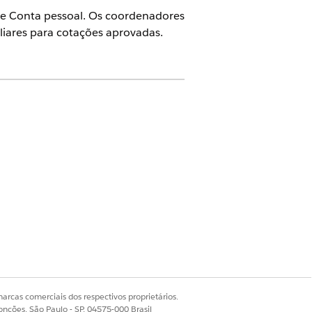
e Conta pessoal. Os coordenadores
iares para cotações aprovadas.
th Cloud e do Home Health
e Administrador do Health Cloud
arcas comerciais dos respectivos proprietários.
onções, São Paulo - SP, 04575-000 Brasil