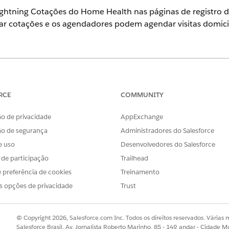
htning Cotações do Home Health nas páginas de registro d
r cotações e os agendadores podem agendar visitas domicil
perience
terprise
e
Unlimited
com licenças de complemento do Heal
RCE
COMMUNITY
PERMISSÕES NECESSÁRIAS DO USUÁRIO
o de privacidade
AppExchange
ão de segurança
Administradores do Salesforce
Conjunto de permissões d
e uso
Desenvolvedores do Salesforce
E
s de participação
Trailhead
Personalizar aplicativo
 preferência de cookies
Treinamento
s opções de privacidade
Trust
soal, no menu Configuração, selecione
Editar página
.
ção do Home Health em um local adequado.
© Copyright 2026, Salesforce.com Inc. Todos os direitos reservados. Várias m
Salesforce Brasil, Av. Jornalista Roberto Marinho, 85 - 14º andar - Cidade M