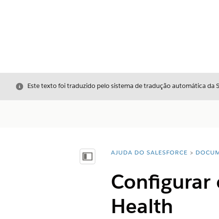
Fechar
Este texto foi traduzido pelo sistema de tradução automática da 
AJUDA DO SALESFORCE
DOCUM
Você está aqui:
Mostrar índice
Configurar
Health