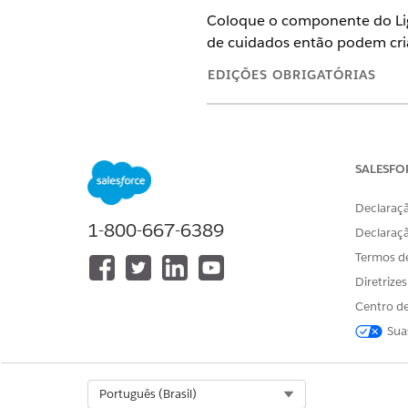
Coloque o componente do Lig
de cuidados então podem cria
EDIÇÕES OBRIGATÓRIAS
Disponível em: Lightning Ex
Disponível em: As edições
En
SALESFO
Declaraçã
1-800-667-6389
Para atualizar páginas:
Declaraç
Termos d
Diretrize
Centro de
Sua
Em um registro de conta pes
Coloque o componente Cota
Select Org
Português (Brasil)