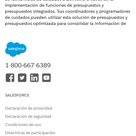
implementación de funciones de presupuestos y
presupuestos integrados. Sus coordinadores y programadores
de cuidados pueden utilizar esta solución de presupuestos y
presupuestos optimizada para consolidar la información de
pacientes, generar presupuestos y presupuestos precisos,
revisar beneficios y asegurar la aprobación de pacientes.
EDICIONES NECESARIAS
Disponible en: Lightning Experience
1-800-667-6389
Disponible en:
Enterprise Edition
y
Unlimited Edition
con
Health Cloud y la licencia complementaria Atención a
domicilio
Para dar cobertura y simplificar la presupuestación y los
SALESFORCE
presupuestos para visitas a domicilio, configure e integre
Servicios de contexto, Gestión de catálogo de productos,
Declaración de privacidad
Precios de Salesforce y Generación de documentos con
Declaración de seguridad
Atención a domicilio.
Condiciones de uso
Configurar tipos de registros y registros para Atención a
Directrices de participación
domicilio