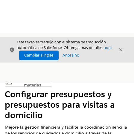
Este texto se tradujo con el sistema de traducción
automática de Salesforce. Obtenga más detalles
aquí
.
Cerrar
Cerrar
Cerrar
Cambiar a inglés
Ahora no
Índice de
Mostrar índice de materias
materias
Configurar presupuestos y
presupuestos para visitas a
domicilio
Mejore la gestión financiera y facilite la coordinación sencilla
de los servicios de cuidados a domicilio a través de la