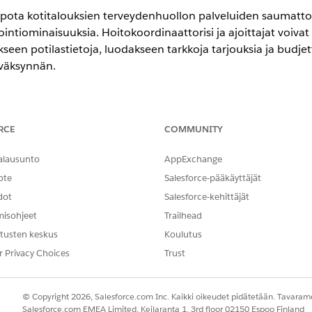
elpota kotitalouksien terveydenhuollon palveluiden saumatt
tointiominaisuuksia. Hoitokoordinaattorisi ja ajoittajat voivat
seen potilastietoja, luodakseen tarkkoja tarjouksia ja budjett
yväksynnän.
eriencessa
RCE
COMMUNITY
tion
- ja
Unlimited
Edition -versiot, joissa on Health Cloud 
alausunto
AppExchange
ote
Salesforce-pääkäyttäjät
dot
Salesforce-kehittäjät
n palvelut-, Tuotekatalogin hallinta-, Salesforce-hinnoittelu- 
o -ominaisuuksille tukeaksesi ja virtaviivaistaaksesi aloitusk
misohjeet
Trailhead
tusten keskus
Koulutus
 määrittäminen kotitalouden terveydelle
r Privacy Choices
Trust
ppejä ja luo tietueita Tuotteen määritystyyppi- ja Tuotteen määrityst
jous- ja budjetointiprosessia. Käytä Home Healthin opastettua määr
© Copyright 2026, Salesforce.com Inc. Kaikki oikeudet pidätetään. Tavarame
ittäminen kotitalouden terveydelle
Salesforce.com EMEA Limited, Keilaranta 1, 3rd floor 02150 Espoo Finland