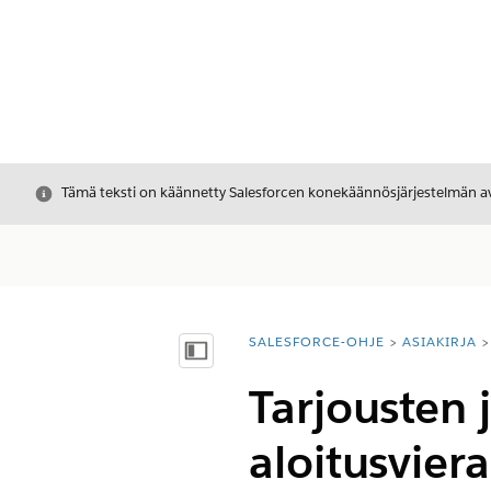
Sulje
Tämä teksti on käännetty Salesforcen konekäännösjärjestelmän avu
SALESFORCE-OHJE
ASIAKIRJA
Olet tässä:
Näytä sisällysluettelo
Tarjousten 
aloitusvierai