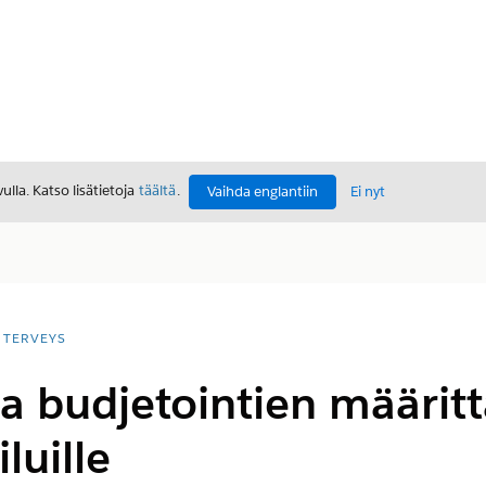
lla. Katso lisätietoja
täältä
.
Vaihda englantiin
Ei nyt
TERVEYS
ja budjetointien määri
luille