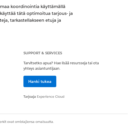
omaa koordinointia käyttämällä
 käyttää tätä optimoitua tarjous- ja
eja, tarkastellakseen etuja ja
SUPPORT & SERVICES
ja Home Health Add-on -
Tarvitsetko apua? Hae lisää resursseja tai ota
yhteys asiantuntijaan.
Hanki tukea
ja Asiakirjojen luonti -
äyntien budjetointia ja tarjouksia.
Tarjoaja
Experience Cloud
en tietuetyyppi -objekteille
itystoimintoa luodaksesi tietuetyyppejä
rkit ovat omistajiensa omaisuutta.