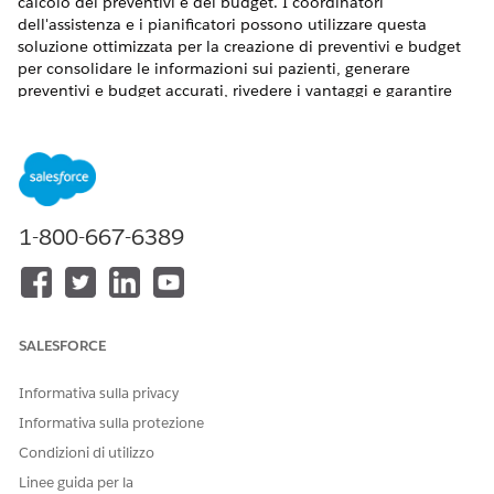
calcolo dei preventivi e del budget. I coordinatori
dell'assistenza e i pianificatori possono utilizzare questa
soluzione ottimizzata per la creazione di preventivi e budget
per consolidare le informazioni sui pazienti, generare
preventivi e budget accurati, rivedere i vantaggi e garantire
l'approvazione dei pazienti.
VERSIONI (EDITION) RICHIESTE
Disponibile nelle versioni: Lightning Experience
1-800-667-6389
Disponibile in:
Enterprise Edition
e
Unlimited Edition
con
Health Cloud e la licenza aggiuntiva Assistenza domiciliare
Per supportare e semplificare la creazione di budget e
preventivi per le visite domiciliari, impostare e integrare
SALESFORCE
Servizi contesto, Gestione catalogo prodotti, Prezzi Salesforce
e Generazione di documenti con Assistenza domiciliare.
Informativa sulla privacy
Impostazione dei tipi di record e dei record per Assistenza
Informativa sulla protezione
domiciliare
Per facilitare un processo unificato di calcolo dei
Condizioni di utilizzo
preventivi e del budget, creare tipi di record per l'oggetto
Linee guida per la