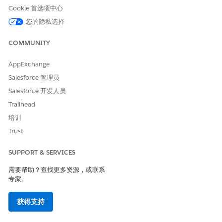
Cookie 首选项中心
为 Home Health 设置文档生成
设置文档生成功能，以便护理协调员和计划员可以轻松处理出诊
您的隐私选择
的预算文档。
COMMUNITY
为 Home Health 创建并上传文档模板
使用文档模板简化并自动生成家访预算文档。根据您的业务需
AppExchange
求，设计具有适当结构、内容、格式和变量的模板。您也可以包
Salesforce 管理员
含表格、段落、列和图像。
Salesforce 开发人员
为家访预算创建自定义通知
Trailhead
创建自定义通知，以向关心协调员发送应用程序内通知，了解预
算文档生成的状态。当护理协调员将预算信息发送给患者以待批
培训
准时，“发送家访预算文档”流会创建预算文档，并使用此自定义
Trust
通知发送状态通知。如果预算文档创建失败，流会发送失败通
知，护理协调员可以重试文档生成过程。
SUPPORT & SERVICES
复制并激活发送家访预算文档流
需要帮助？查找更多资源，或联系
通过设置“发送家访预算文档”流，自动化预算文档批准并改善护
专家。
理协调。该流向患者发送预算文档，并向护理协调员发送有关预
算文档状态的应用程序内通知。复制流的最新版本并将其激活。
获得支持
设置其他好处和报价的自定义对象