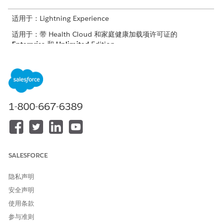
适用于：Lightning Experience
适用于：带 Health Cloud 和家庭健康加载项许可证的
Enterprise
和
Unlimited
Edition
为支持和简化家访的预算和报价，设置并将上下文服务、产品目录
管理、Salesforce 定价和文档生成与 Home Health 集成。
设置记录类型和家庭健康记录
为了便于统一报价和预算流程，请在产品对象上创建记录类型，
1-800-667-6389
并在产品规格类型和产品规格记录类型对象上创建记录。使用
Home Health 的指导设置，以最少的工作量创建记录类型和记
录。
为家庭健康设置上下文定义
SALESFORCE
为支持 Home Health 的预算和报价功能的有效数据访问，请根
据预定义的 SalesTransactionContext 上下文定义创建上下文
隐私声明
定义。
安全声明
设置 Revenue Cloud for Home Health
使用条款
启用 Revenue Cloud 并设置产品目录管理和 Salesforce 定
价，以简化产品、目录和定价的管理方式。
参与准则