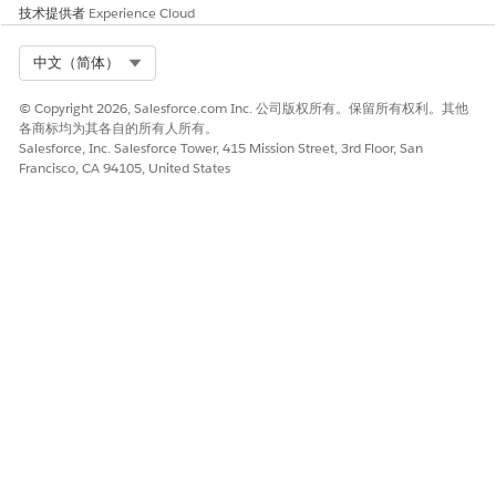
创建自定义对象，以存储有关患者从发票或其他费用中获得的额
技术提供者
Experience Cloud
外福利和报价的信息。除了会员计划和产品目录的标准福利之
外，患者还可以获得这些福利。自定义对象有助于您的护理协调
Select Org
中文（简体）
员跟踪额外的福利和报价，并将其包含在整体预算计算中，从而
方便对家庭医疗保健进行详细准确的财务管理。
© Copyright 2026, Salesforce.com Inc. 公司版权所有。保留所有权利。其他
各商标均为其各自的所有人所有。
设置自定义流以处理其他好处
Salesforce, Inc. Salesforce Tower, 415 Mission Street, 3rd Floor, San
在设置自定义对象以存储患者从发票或其他费用获得的额外好处
Francisco, CA 94105, United States
后，创建自定义流，以帮助您的护理协调员在预算计算中包含此
类好处。设置自定义流，以满足您独特的业务需求和偏好，并帮
助您的家庭健康机构获得灵活性，获得更大的控制，并实现准确
的预算和资金。
设置自定义流以处理其他报价
在设置自定义对象以存储患者发票或其他费用的附加报价后，创
建自定义流，以帮助您的护理协调员在预算计算中包含此类报
价。设置自定义流，以满足您独特的业务需求和首选项，并帮助
您的家庭健康机构获得灵活性，获得更大的控制，并实现准确的
预算和资金。
另请参阅：
Salesforce 帮助：管理家访的报价和预算