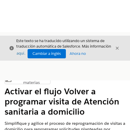
Este texto se ha traducido utilizando un sistema de
traducción automática de Salesforce. Más información
Cerrar
Cerrar
Cerrar
aquí
.
Cambiar a inglés
Ahora no
Índice de
Mostrar índice de materias
materias
Activar el flujo Volver a
programar visita de Atención
sanitaria a domicilio
Simplifique y agilice el proceso de reprogramación de visitas a
domicilio para reprogramar solicitudes planteadas por