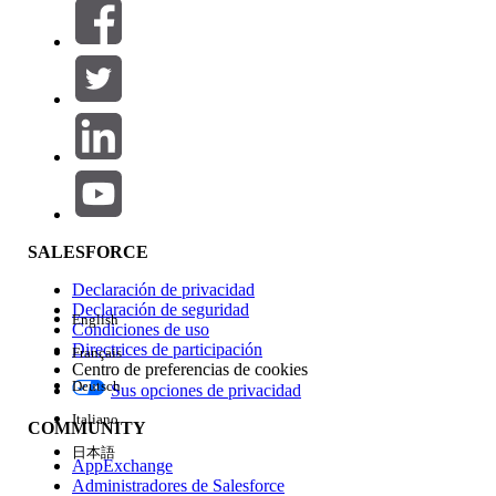
Filtros (0)
SELECCIONAR FILTROS
Agregar
Área de productos
Repercusión de función
SALESFORCE
Declaración de privacidad
Declaración de seguridad
English
Condiciones de uso
Directrices de participación
Français
Centro de preferencias de cookies
Deutsch
Sus opciones de privacidad
Edición
Italiano
COMMUNITY
日本語
AppExchange
Administradores de Salesforce