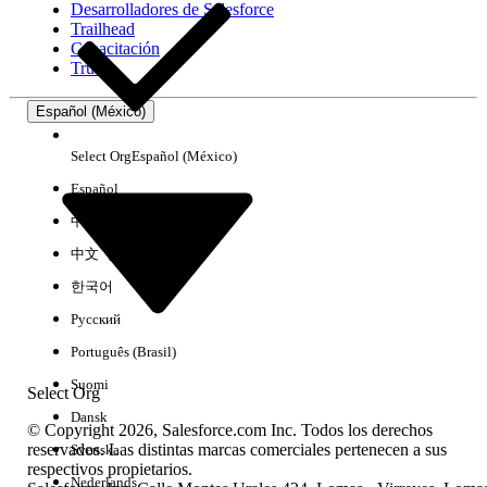
Desarrolladores de Salesforce
Trailhead
Experiencia
Capacitación
Trust
Español (México)
Borrar todo
Listo
Select Org
Español (México)
Español
中文（简体）
中文（繁體）
한국어
Русский
Português (Brasil)
Suomi
Select Org
Dansk
© Copyright 2026, Salesforce.com Inc. Todos los derechos
reservados. Las distintas marcas comerciales pertenecen a sus
Svenska
respectivos propietarios.
No hay resultados
Nederlands