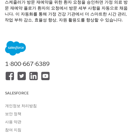
스케줄러가 방문 재예약을 위한 환자 요청을 승인하면 가정 의료 방
문 재예약 플로가 환자의 요청에서 방문 세부 사항을 자동으로 채웁
니다. 이 자동화를 통해 가정 건강 기관에서 더 스마트한 시간 관리,
작업 부하 감소, 효율성 향상, 자원 활용도를 향상할 수 있습니다.
지원 제품: 가정 건강 추가 기능 라이센스가 있는 Health Cloud
의
Enterprise
및
Unlimited
Edition
필요한 사용자 권한
1-800-667-6389
플로 활성화:
Health Cloud Foundation 권
한 집합
SALESFORCE
조직에서 이전 버전의 플로를 사용자 정의하고 활성화한 경
노트
개인정보 처리방침
우에만 해당 단계를 완료하십시오. 그렇지 않으면 기본적으로 최
보안 정책
신 버전의 플로가 활성 상태이므로 최종적으로 별도의 작업이 필
사용 약관
요하지 않습니다.
참여 지침