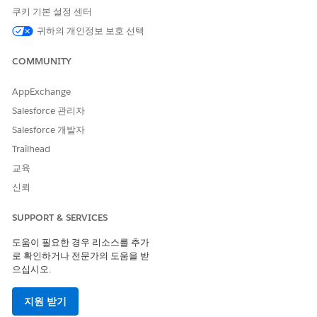
쿠키 기본 설정 센터
설정에서 빠른 찾기 상자에
를 입력하고
플로
를 선택합니
플로
다.
귀하의 개인정보 보호 선택
가정 방문 재예약 플로를 찾아서 선택합니다.
플로의 요소 및 특성을 검토합니다. 플로를 추가로 사용자 정의
COMMUNITY
해야 하는 경우에만 요소를 업데이트합니다.
변경 사항을 저장하고 플로를 활성화합니다.
AppExchange
Salesforce 관리자
플로는 환자 요청에 대한 가정 방문 재예약을 준비합니다.
Salesforce 개발자
다음 사항도 참조:
Trailhead
Salesforce 도움말: 환자들을 위한 가정 건강 포털
교육
Salesforce 도움말: 가정 방문 재예약 요청
신뢰
SUPPORT & SERVICES
이 기사를 통해 문제를 해결했습니까?
도움이 필요한 경우 리소스를 추가
로 확인하거나 전문가의 도움을 받
개선을 위한 의견을 보내주세요.
으십시오.
예
아니요
지원 받기