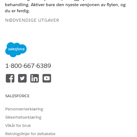
behandling. Aktiver bare den nyeste versjonen av flyten, og
du er ferdig.
NØDVENDIGE UTGAVER
Når planleggerne godkjenner en pasientforespørsel om å
planlegge et besøk på nytt, fyller flyten Planlegg
hjemmebehandlingsbesøk på nytt ut besøksdetaljene fra
pasientens forespørsel. Denne automatiseringen baner veien
for smartere tidsbehandling, redusert arbeidsbelastning,
forbedret effektivitet og bedre ressursutnyttelse i
1-800-667-6389
hjemmebehandlingsorganisasjonen.
Tilgjengelig i
Enterprise
og
Unlimited
Edition med Health
Cloud og tilleggslisensen Home Health
SALESFORCE
NØDVENDIGE BRUKERTILLATELSER
Personvernerklæring
For å aktivere flyter:
Tillatelsessettet Health
Sikkerhetserklæring
Cloud Foundation
Vilkår for bruk
Retningslinjer for deltakelse