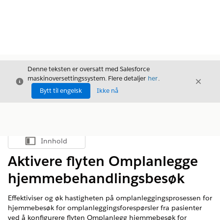
Denne teksten er oversatt med Salesforce
maskinoversettingssystem. Flere detaljer
her
.
Avslutt
Avslut
Avslutt
Bytt til engelsk
Ikke nå
Innhold
Vis innholdsfortegnelse
Aktivere flyten Omplanlegge
hjemmebehandlingsbesøk
Effektiviser og øk hastigheten på omplanleggingsprosessen for
hjemmebesøk for omplanleggingsforespørsler fra pasienter
ved å konfigurere flyten Omplanlegg hjemmebesøk for