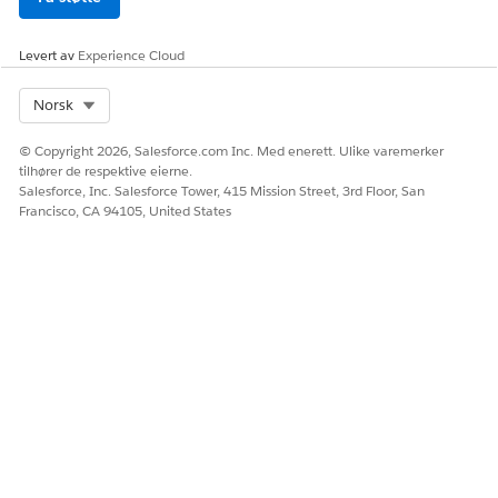
Salesforce Hjelp: Hjemmesideportal for pasienter
Salesforce Hjelp: Be om en ny hjemmebesøksplan
Levert av
Experience Cloud
Select Org
Norsk
HJALP DENNE ARTIKKELEN MED Å LØSE PROBLEMET DITT?
La oss få vite det slik at vi kan forbedre!
© Copyright 2026, Salesforce.com Inc. Med enerett. Ulike varemerker
tilhører de respektive eierne.
Salesforce, Inc. Salesforce Tower, 415 Mission Street, 3rd Floor, San
Ja
Nei
Francisco, CA 94105, United States