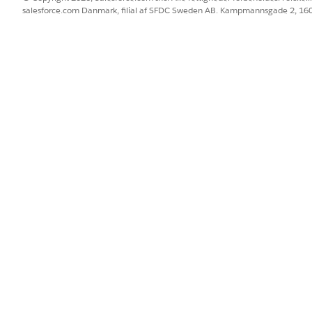
salesforce.com Danmark, filial af SFDC Sweden AB. Kampmannsgade 2, 1
BLEM?
 os!