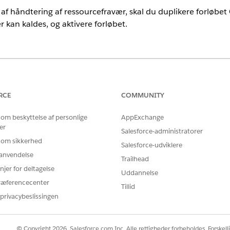
g af håndtering af ressourcefravær, skal du duplikere forløbe
 kan kaldes, og aktivere forløbet.
imited
Edition med Health Cloud og tilføjelsesprogramlicensen Ho
BRUGERTILLADELSER PÅKRÆVET
RCE
COMMUNITY
 forløb
Tilladelsessættet Health Clo
 om beskyttelse af personlige
AppExchange
er
tigt fra Opsætning, og vælg derefter
Forløb
.
Salesforce-administratorer
 om sikkerhed
 besøg for ressourcefravær
.
Salesforce-udviklere
dter ressourcefravær
, og klik på
Rediger element
.
r anvendelse
Trailhead
tus, og angiv derefter den statusværdi, som du vil opdatere de påv
njer for deltagelse
Uddannelse
ræferencecenter
avn og en beskrivelse for klonen, og klik på
Gem
.
Tillid
privacybeslissingen
© Copyright 2026, Salesforce.com Inc. Alle rettigheder forbeholdes. Forskell