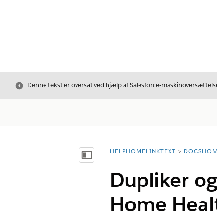
Luk
Denne tekst er oversat ved hjælp af Salesforce-maskinoversættelse
HELPHOMELINKTEXT
DOCSHOM
breadcrumbDescription
Vis indholdsfortegnelse
Dupliker og
Home Heal