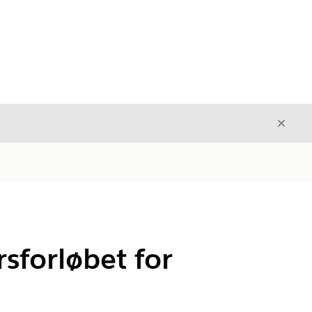
Luk
Luk
sforløbet for