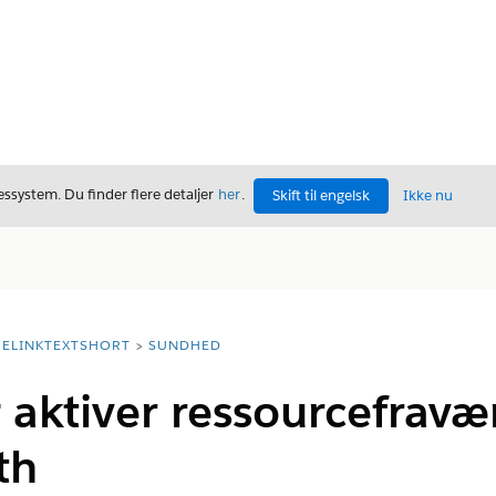
ssystem. Du finder flere detaljer
her
.
Skift til engelsk
Ikke nu
ELINKTEXTSHORT
SUNDHED
 aktiver ressourcefravær
th