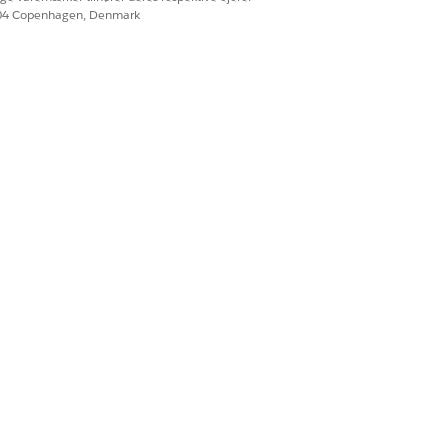
604 Copenhagen, Denmark
Ja
Nej