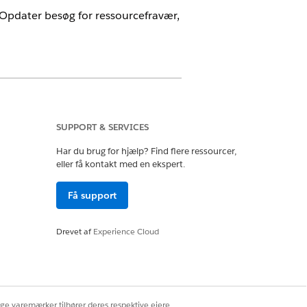
t Opdater besøg for ressourcefravær,
me Health
SUPPORT & SERVICES
ud-administrator
Har du brug for hjælp? Find flere ressourcer,
eller få kontakt med en ekspert.
Få support
irkede besøg med.
Drevet af
Experience Cloud
ige varemærker tilhører deres respektive ejere.