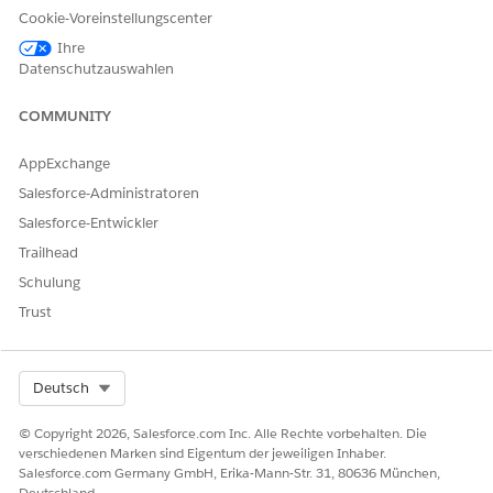
Sie dann den Statuswert ein, mit dem Sie die betroffenen
Cookie-Voreinstellungscenter
Besuche aktualisieren möchten.
Ihre
Klicken Sie auf
Speichern als neuer Flow
.
Datenschutzauswahlen
Geben Sie eine Bezeichnung, einen API-Namen und eine
Beschreibung für das Duplikat ein und klicken Sie auf
COMMUNITY
Speichern
.
Aktivieren Sie Ihren Flow.
AppExchange
Salesforce-Administratoren
Salesforce-Entwickler
KONNTEN SIE IHR PROBLEM MITHILFE DIESES ARTIKELS
Trailhead
LÖSEN?
Schulung
Geben Sie uns Feedback, damit wir uns verbessern können.
Trust
Ja
Nein
Select Org
Deutsch
© Copyright 2026, Salesforce.com Inc. Alle Rechte vorbehalten. Die
verschiedenen Marken sind Eigentum der jeweiligen Inhaber.
Salesforce.com Germany GmbH, Erika-Mann-Str. 31, 80636 München,
Deutschland