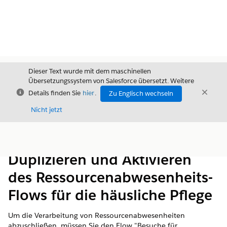
Dieser Text wurde mit dem maschinellen
Übersetzungssystem von Salesforce übersetzt. Weitere
Schließen
Schli
Details finden Sie
hier
.
Zu Englisch wechseln
Schließ
Nicht jetzt
Inhalt
Inhalt anzeigen
Duplizieren und Aktivieren
des Ressourcenabwesenheits-
Flows für die häusliche Pflege
Um die Verarbeitung von Ressourcenabwesenheiten
abzuschließen, müssen Sie den Flow "Besuche für