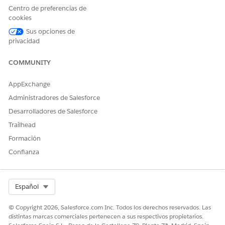
de estado con el que desea actualizar las visitas afectadas.
Centro de preferencias de
Haga clic en
Guardar como nuevo flujo
.
cookies
Introduzca una etiqueta, un nombre de API y una
Sus opciones de
descripción para el duplicado y haga clic en
Guardar
.
privacidad
Active su flujo.
COMMUNITY
AppExchange
¿RESOLVIÓ ESTE ARTÍCULO SU PROBLEMA?
Administradores de Salesforce
¡Háganos saber cómo podemos mejorar!
Desarrolladores de Salesforce
Sí
No
Trailhead
Formación
Confianza
Select Org
Español
© Copyright 2026, Salesforce.com Inc. Todos los derechos reservados. Las
distintas marcas comerciales pertenecen a sus respectivos propietarios.