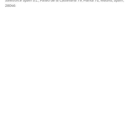
Salesforce Spain S.L., Paseo de la Castellana 79, Planta 7ª, Madrid, Spain,
28046