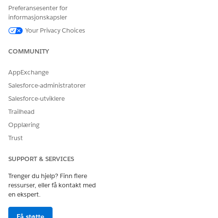
Skriv inn en etikett, et API-navn og en beskrivelse av
Preferansesenter for
klonen, og klikk på
Lagre
.
informasjonskapsler
Aktiver flyten.
Your Privacy Choices
COMMUNITY
HJALP DENNE ARTIKKELEN MED Å LØSE PROBLEMET DITT?
AppExchange
La oss få vite det slik at vi kan forbedre!
Salesforce-administratorer
Ja
Nei
Salesforce-utviklere
Trailhead
Opplæring
Trust
SUPPORT & SERVICES
Trenger du hjelp? Finn flere
ressurser, eller få kontakt med
en ekspert.
Få støtte