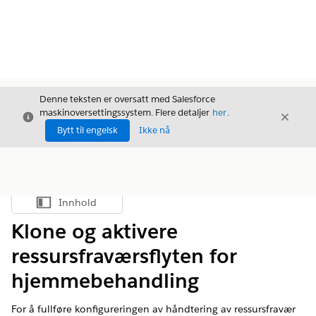
Denne teksten er oversatt med Salesforce
maskinoversettingssystem. Flere detaljer
her
.
Avslutt
Avslut
Avslutt
Bytt til engelsk
Ikke nå
Innhold
Vis innholdsfortegnelse
Klone og aktivere
ressursfraværsflyten for
hjemmebehandling
For å fullføre konfigureringen av håndtering av ressursfravær