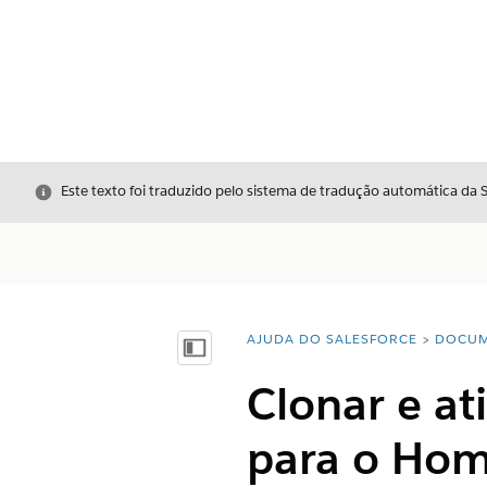
Fechar
Este texto foi traduzido pelo sistema de tradução automática da 
AJUDA DO SALESFORCE
DOCUM
Você está aqui:
Mostrar índice
Clonar e at
para o Hom