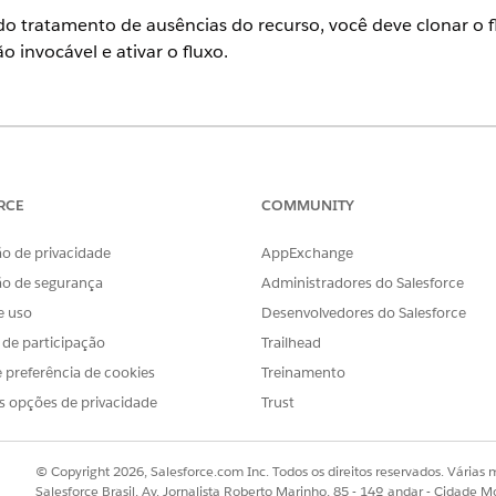
do tratamento de ausências do recurso, você deve clonar o fl
o invocável e ativar o fluxo.
prise
e
Unlimited
com licenças de complemento do Health Cloud 
PERMISSÕES NECESSÁRIAS DO USUÁRIO
RCE
COMMUNITY
Conjunto de permissões de A
o de privacidade
AppExchange
na caixa Busca rápida e selecione
Fluxos
.
os
ão de segurança
Administradores do Salesforce
tualizar visitas para ausência de recurso
.
e uso
Desenvolvedores do Salesforce
ão
Handle Resource Absence
e clique em
Editar elemento
.
s de participação
Trailhead
do e insira o valor de status com o qual você deseja atualizar as vi
 preferência de cookies
Treinamento
fluxo
.
I e descrição para o clone e clique em
Salvar
.
s opções de privacidade
Trust
© Copyright 2026, Salesforce.com Inc. Todos os direitos reservados. Várias m
Salesforce Brasil, Av. Jornalista Roberto Marinho, 85 - 14º andar - Cidade M