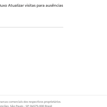
uxo Atualizar visitas para ausências
e do Home Health
dministrador do Health Cloud
sitas afetadas.
arcas comerciais dos respectivos proprietários.
onções, São Paulo - SP, 04575-000 Brasil