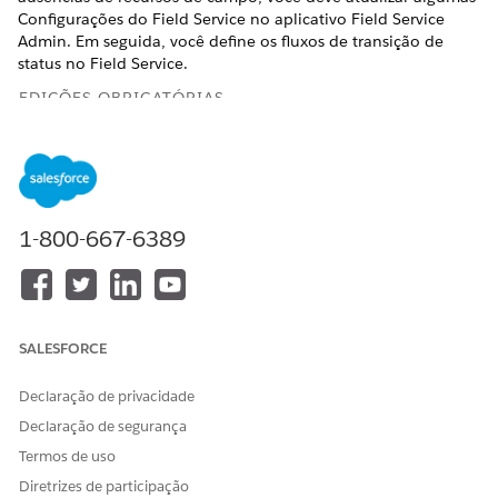
Configurações do Field Service no aplicativo Field Service
Admin. Em seguida, você define os fluxos de transição de
status no Field Service.
EDIÇÕES OBRIGATÓRIAS
Disponível em: As edições
Enterprise
e
Unlimited
com
licenças de complemento do Health Cloud e do Home
Health
1-800-667-6389
PERMISSÕES NECESSÁRIAS DO USUÁRIO
Para atualizar as
Conjunto de permissões de
configurações do Field
administrador do Field
Service
Service
SALESFORCE
No Iniciador de aplicativos, abra o aplicativo
Administrador do Field Service e clique em
Configurações
Declaração de privacidade
do Field Service
.
Declaração de segurança
Clique em
Agendamento
e verifique se a opção
Lógica
Termos de uso
geral
está selecionada.
Desmarque a opção
Ativar confirmação de aprovação em
Diretrizes de participação