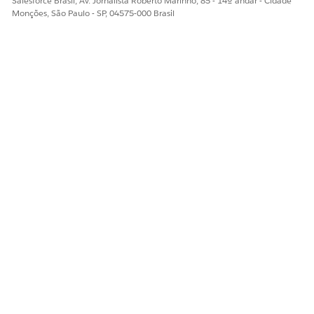
Salesforce Brasil, Av. Jornalista Roberto Marinho, 85 - 14º andar - Cidade
Monções, São Paulo - SP, 04575-000 Brasil