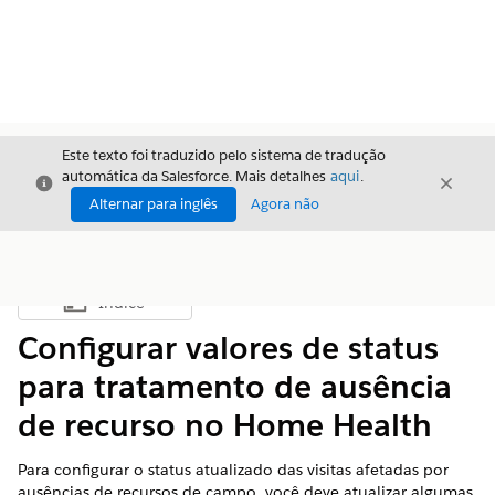
Este texto foi traduzido pelo sistema de tradução
automática da Salesforce. Mais detalhes
aqui
.
Fechar
Fecha
Fechar
Alternar para inglês
Agora não
Índice
Mostrar índice
Configurar valores de status
para tratamento de ausência
de recurso no Home Health
Para configurar o status atualizado das visitas afetadas por
ausências de recursos de campo, você deve atualizar algumas