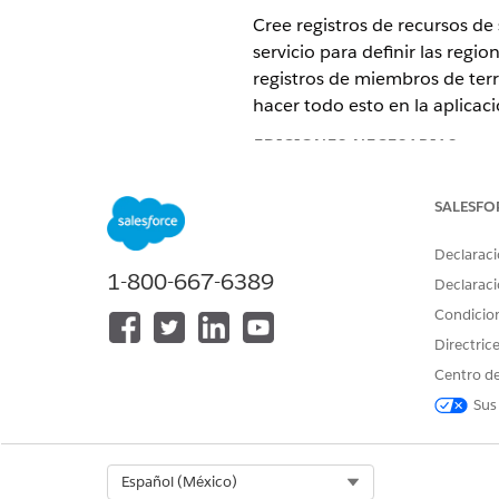
Cree registros de recursos de 
servicio para definir las regi
registros de miembros de terr
hacer todo esto en la aplicac
EDICIONES NECESARIAS
Disponible en:
Enterprise Editio
SALESFO
Crear recursos de servicio pa
Declaraci
Cree un registro de recurso de
1-800-667-6389
Declaraci
asignaciones de visitas.
Condicio
Crear territorios de servicio 
Directric
Cree registros de territorios
domicilio. Defina los horarios
Centro de
Sus
Asignar un recurso de servicio
Asigne recursos de servicio a 
servicio que relaciona el recur
Select Org
Español (México)
difieren de los horarios labora