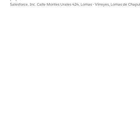
Salesforce, Inc. Calle Montes Urales 424, Lomas - Virreyes, Lomas de Chap
torios de servicio, horarios laborales y turnos para Field Service
PROBLEMA?
ejorar!