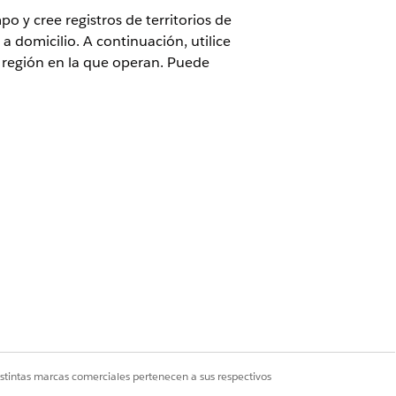
o y cree registros de territorios de
a domicilio. A continuación, utilice
a región en la que operan. Puede
a Atención a domicilio
tiliza estos registros para gestionar
porciona servicios de atención a
 registro de miembro de territorio de
 miembro del territorio de servicio si
istintas marcas comerciales pertenecen a sus respectivos