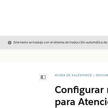
Cerrar
Este texto se tradujo con el sistema de traducción automática de
AYUDA DE SALESFORCE
DOCUM
Usted está aquí:
Mostrar índice de materias
Configurar 
para Atenci