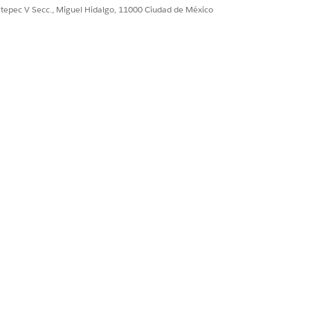
ultepec V Secc., Miguel Hidalgo, 11000 Ciudad de México
Sí
No