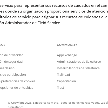
servicio para representar sus recursos de cuidados en el camp
ones donde su organización proporciona servicios de atención 
itorios de servicio para asignar sus recursos de cuidados a l
ión Administrador de Field Service.
n
y
Unlimited Edition
con Health Cloud y la licencia complementari
RCE
COMMUNITY
ra Atención a domicilio
ón de privacidad
AppExchange
 servicio para cada recurso de cuidados en el campo. Field Service u
ón de seguridad
Administradores de Salesforce
nes de uso
Desarrolladores de Salesforce
para Atención a domicilio
es de participación
Trailhead
 de servicio para representar las regiones donde su organización pro
 laborales para cada territorio de servicio.
 preferencias de cookies
Capacitación
 opciones de privacidad
Trust
 a un territorio de servicio para Atención a domicilio
los territorios de servicio en los que operan. Al hacerlo, se crea un
so y el territorio. Si es necesario, cambie los horarios laborales del
© Copyright 2026, Salesforce.com Inc. Todos los derechos reservados. Las d
les del territorio de servicio.
propietarios.