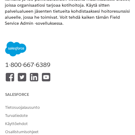
joissa organisaatiosi tarjoaa kotihoitoja. Käytä sitten
palvelualueen jäsenten tietueita kohdistaaksesi hoitoresurssisi
alueelle, jossa he toimivat. Voit tehdä kaiken tämän Field
Service Admin -sovelluksessa.
VAADITUT VERSIOT
Käytettävissä:
Enterprise Edition
- ja
Unlimited
Edition -
versiot, joissa on Health Cloud ja Home Health Add-on -
lisäosalisenssi
1-800-667-6389
Palveluresurssien luominen kotitalouden terveydelle
Luo palveluresurssitietue jokaiselle kentän hoitoresurssille.
Field Service käyttää näitä tietueita vierailujen
kohdistusten hallintaan.
SALESFORCE
Palvelualueiden luominen kotitalouden terveydelle
Luo palvelualueiden tietueita edustamaan alueita, joissa
Tietosuojalausunto
organisaatiosi tarjoaa kotihoitoja. Määritä toiminta-ajat
Turvatiedote
kullekin palvelualueelle.
Käyttöehdot
Palveluresurssin kohdistaminen kotihoidon
Osallistumisohjeet
palvelualueeseen