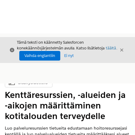
Tämä teksti on käännetty Salesforcen
konekäännösjärjestelmän avulla. Katso lisätietoja
täältä
.
Sulje
Sulje
Sulje
Vaihda englantiin
Ei nyt
Sisällysluettelo
Näytä sisällysluettelo
Kenttäresurssien, -alueiden ja
-aikojen määrittäminen
kotitalouden terveydelle
Luo palveluresurssien tietueita edustamaan hoitoresurssejasi
kentällä ja luo palvelualueiden tietueita määrittääksesi alueet,