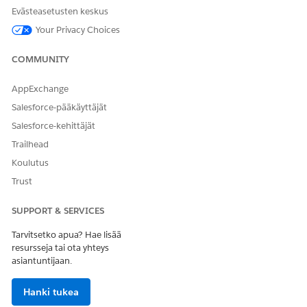
Evästeasetusten keskus
Kohdista palveluresursseja palvelualueisiin, joissa he
toimivat. Näin luodaan palvelualueen jäsenen tietue, joka
Your Privacy Choices
liittyy resurssiin ja alueeseen. Muuta tarvittaessa
palvelualueen jäsenen toiminta-aikoja, jos ne eroavat
COMMUNITY
palvelualueen toiminta-ajoista.
AppExchange
Salesforce-pääkäyttäjät
KATSO MYÖS:
Salesforce-kehittäjät
Field Service: Palvelualueiden, toiminta-aikojen ja
Trailhead
työvuorojen määrittäminen Field Servicessa
Koulutus
Trust
RATKAISIKO TÄMÄ ARTIKKELI ONGELMASI?
SUPPORT & SERVICES
Anna palautetta, jotta voimme kehittyä!
Tarvitsetko apua? Hae lisää
Kyllä
Ei
resursseja tai ota yhteys
asiantuntijaan.
Hanki tukea