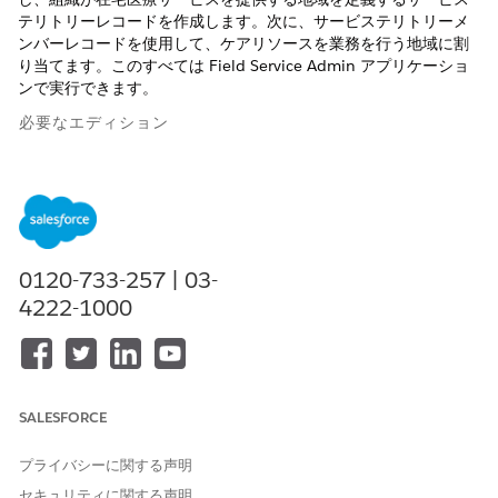
テリトリーレコードを作成します。次に、サービステリトリーメ
ンバーレコードを使用して、ケアリソースを業務を行う地域に割
り当てます。このすべては Field Service Admin アプリケーショ
ンで実行できます。
必要なエディション
使用可能なエディション: Health Cloud、Home Health アドオ
ンライセンスがある
Enterprise
Edition および
Unlimited
Edition
在宅医療のサービスリソースを作成する。
0120-733-257 | 03-
項目の各ケアリソースのサービスリソースレコードを作成しま
4222-1000
す。Field Service では、これらのレコードを使用して訪問の
割り当てを管理します。
在宅医療のサービステリトリーの作成
組織が在宅医療サービスを提供する地域を表すサービステリト
リーレコードを作成します。各サービステリトリーの業務時間
SALESFORCE
を定義します。
プライバシーに関する声明
在宅医療のサービステリトリーへのサービスリソースの割り当
セキュリティに関する声明