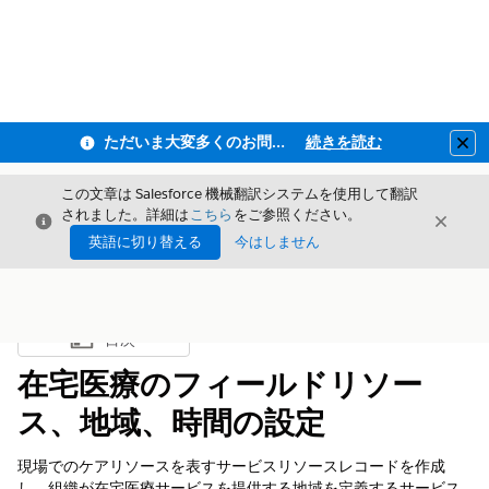
ただいま大変多くのお問い合わせをいただいており、ご連絡までにお時間を頂戴しております
続きを読む
Clo
この文章は Salesforce 機械翻訳システムを使用して翻訳
されました。詳細は
こちら
をご参照ください。
閉じる
閉じ
閉じる
英語に切り替える
今はしません
目次
目次を表示
在宅医療のフィールドリソー
ス、地域、時間の設定
現場でのケアリソースを表すサービスリソースレコードを作成
し、組織が在宅医療サービスを提供する地域を定義するサービス