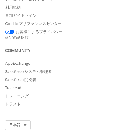
て
サービスリソースを、そのリソースが業務を行うサービステリ
利用規約
トリーに割り当てます。これにより、リソースとテリトリーを
参加ガイドライン:
関連付けるサービステリトリーメンバーレコードが作成されま
Cookie プリファレンスセンター
す。必要に応じて、サービステリトリーメンバーの業務時間が
お客様によるプライバシー
サービステリトリーの業務時間と異なる場合は変更します。
設定の選択肢
関連項目:
COMMUNITY
Field Service: フィールドサービスのサービステリトリー、業
AppExchange
務時間、シフトの設定
Salesforce システム管理者
Salesforce 開発者
Trailhead
この記事で問題は解決されましたか?
トレーニング
ご意見をお待ちしております。
トラスト
はい
いいえ
Select Org
日本語