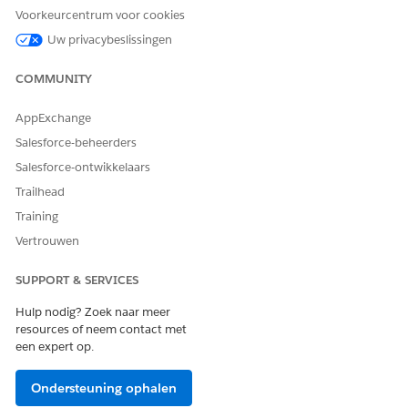
actief zijn. Hierdoor wordt een record voor
Voorkeurcentrum voor cookies
serviceterritoriumleden gemaakt die de resource en het
Uw privacybeslissingen
territorium aan elkaar relateert. Wijzig indien nodig de
bedrijfsuren voor het serviceterritoriumlid als deze
COMMUNITY
verschillen van de bedrijfsuren van het serviceterritorium.
AppExchange
ZIE OOK:
Salesforce-beheerders
Field Service: Serviceterritoria, bedrijfsuren en ploegen
Salesforce-ontwikkelaars
instellen voor Field Service
Trailhead
Training
Vertrouwen
HEEFT DIT ARTIKEL UW PROBLEEM OPGELOST?
Laat ons weten wat we kunnen doen om te verbeteren!
SUPPORT & SERVICES
Hulp nodig? Zoek naar meer
Ja
Nee
resources of neem contact met
een expert op.
Ondersteuning ophalen