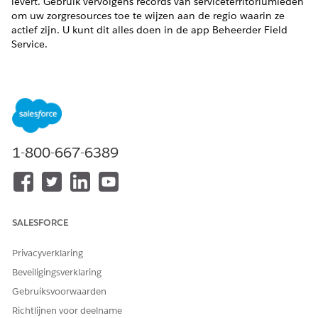
levert. Gebruik vervolgens records van serviceterritoriumleden
om uw zorgresources toe te wijzen aan de regio waarin ze
actief zijn. U kunt dit alles doen in de app Beheerder Field
Service.
VEREISTE EDITIONS
Beschikbaar in:
Enterprise
en
Unlimited
Edition met Health
Cloud en de uitbreidingslicentie Home Health Add-on
Serviceresources maken voor Thuiszorg
1-800-667-6389
Maak een serviceresourcerecord voor elke zorgresource in
het veld. Field Service gebruikt deze records voor het
beheer van bezoektoewijzingen.
Serviceterritoria voor Home Health maken
SALESFORCE
Maak serviceterritoriumrecords om de regio's weer te
geven waar uw organisatie thuiszorgdiensten levert.
Privacyverklaring
Definieer bedrijfsuren voor elk serviceterritorium.
Beveiligingsverklaring
Een serviceresource toewijzen aan een serviceterritorium
Gebruiksvoorwaarden
voor Thuisgezondheid
Wijs serviceresources toe aan de serviceterritoria waarin ze
Richtlijnen voor deelname