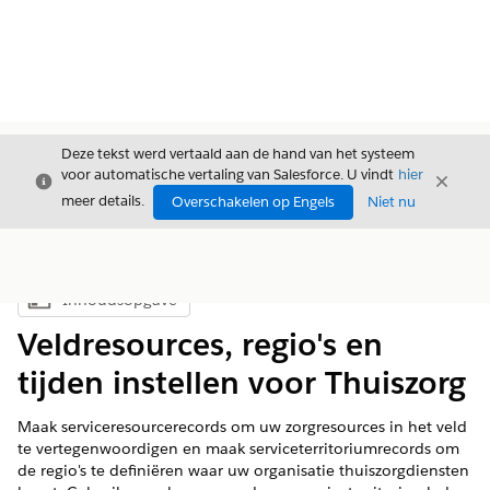
Deze tekst werd vertaald aan de hand van het systeem
voor automatische vertaling van Salesforce. U vindt
hier
Sluiten
Sluite
Sluiten
meer details.
Overschakelen op Engels
Niet nu
Inhoudsopgave
Inhoudsopgave weergeven
Veldresources, regio's en
tijden instellen voor Thuiszorg
Maak serviceresourcerecords om uw zorgresources in het veld
te vertegenwoordigen en maak serviceterritoriumrecords om
de regio's te definiëren waar uw organisatie thuiszorgdiensten