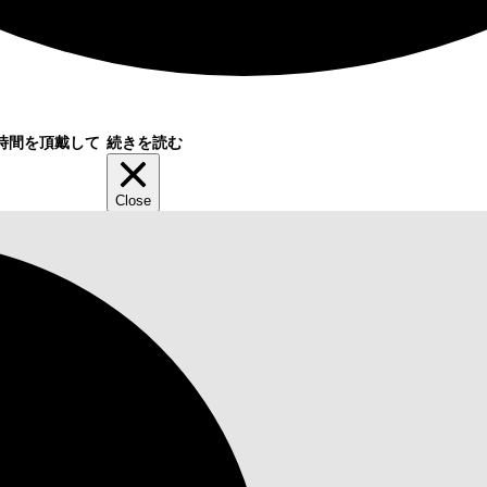
時間を頂戴して
続きを読む
Close