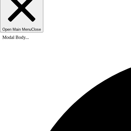
Open Main Menu
Close
Modal Body...