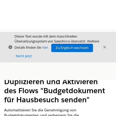
Dieser Text wurde mit dem maschinellen
Übersetzungssystem von Salesforce übersetzt. Weitere
Schließen
Schli
Details finden Sie
hier
.
Zu Englisch wechseln
Schließ
Nicht jetzt
Inhalt
Inhalt anzeigen
Duplizieren und Aktivieren
des Flows "Budgetdokument
für Hausbesuch senden"
Automatisieren Sie die Genehmigung von
Budgetdokumenten und verbessern Sie die