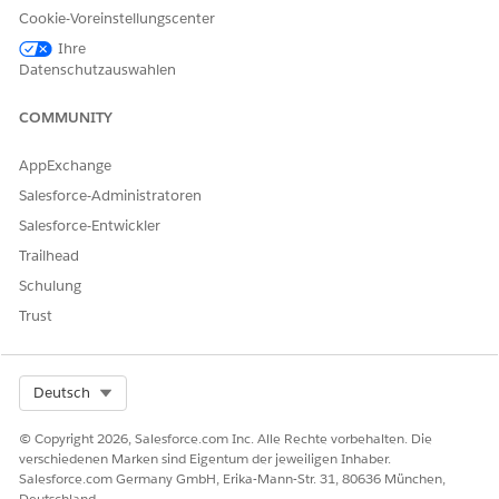
senden" und wählen Sie ihn aus.
Cookie-Voreinstellungscenter
Klicken Sie auf
Speichern unter
.
Ihre
Geben Sie eine Bezeichnung, einen API-Namen und eine
Datenschutzauswahlen
Beschreibung für die duplizierte Version ein und speichern
Sie dann Ihre Änderungen.
COMMUNITY
Überprüfen Sie die Elemente und Attribute des Flows.
Aktualisieren Sie die Elemente nur, wenn Sie den Flow
AppExchange
weiter anpassen müssen.
Salesforce-Administratoren
Speichern Sie Ihre Änderungen und aktivieren Sie Ihren
Flow.
Salesforce-Entwickler
Trailhead
Der Flow ist nun bereit, Budgetdokumente an Patienten und
Benachrichtigungen innerhalb der Anwendung an
Schulung
Pflegekoordinatoren zu senden.
Trust
SIEHE AUCH:
Salesforce-Hilfe: Verwalten von Angeboten und Budgets
Select Org
Deutsch
für Hausbesuche
© Copyright 2026, Salesforce.com Inc. Alle Rechte vorbehalten. Die
verschiedenen Marken sind Eigentum der jeweiligen Inhaber.
Salesforce.com Germany GmbH, Erika-Mann-Str. 31, 80636 München,
Deutschland