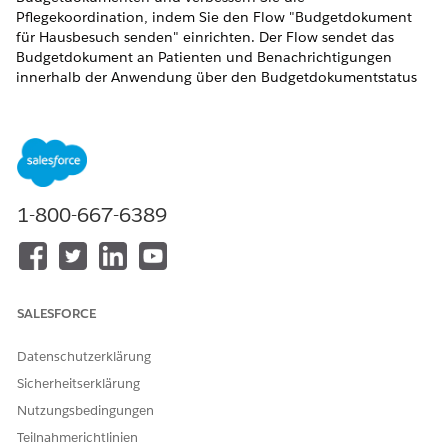
Pflegekoordination, indem Sie den Flow "Budgetdokument
für Hausbesuch senden" einrichten. Der Flow sendet das
Budgetdokument an Patienten und Benachrichtigungen
innerhalb der Anwendung über den Budgetdokumentstatus
an Pflegekoordinatoren. Duplizieren Sie die neueste Version
des Flows und aktivieren Sie ihn.
ERFORDERLICHE EDITIONEN
Verfügbarkeit: Lightning Experience
1-800-667-6389
Verfügbarkeit:
Enterprise
und
Unlimited
Edition mit Health
Cloud und der Add-On-Lizenz "Häusliche Pflege"
ERFORDERLICHE BENUTZERBERECHTIGUNGEN
SALESFORCE
Duplizieren und Aktivieren
Berechtigungssatz "Health
von Flows:
Cloud Foundation"
Datenschutzerklärung
Sicherheitserklärung
Geben Sie unter "Setup" im Feld "Schnellsuche" den Text
Nutzungsbedingungen
ein und wählen Sie
Flows
aus.
Flows
Suchen Sie den Flow "Budgetdokument für Hausbesuch
Teilnahmerichtlinien