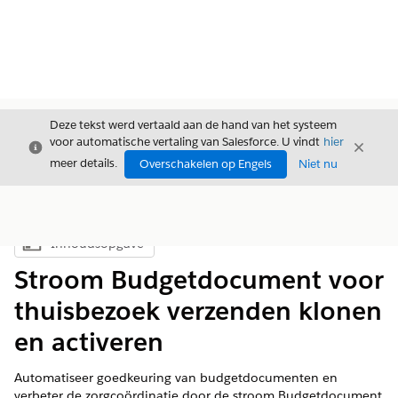
Deze tekst werd vertaald aan de hand van het systeem
voor automatische vertaling van Salesforce. U vindt
hier
Sluiten
Sluite
Sluiten
meer details.
Overschakelen op Engels
Niet nu
Inhoudsopgave
Inhoudsopgave weergeven
Stroom Budgetdocument voor
thuisbezoek verzenden klonen
en activeren
Automatiseer goedkeuring van budgetdocumenten en
verbeter de zorgcoördinatie door de stroom Budgetdocument