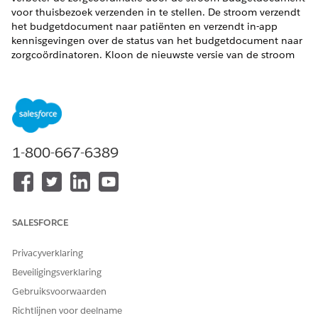
voor thuisbezoek verzenden in te stellen. De stroom verzendt
het budgetdocument naar patiënten en verzendt in-app
kennisgevingen over de status van het budgetdocument naar
zorgcoördinatoren. Kloon de nieuwste versie van de stroom
en activeer deze.
VEREISTE EDITIONS
Beschikbaar in: Lightning Experience
Beschikbaar in:
Enterprise
en
Unlimited
Edition met Health
1-800-667-6389
Cloud en de uitbreidingslicentie Home Health Add-on
BENODIGDE GEBRUIKERSMACHTIGINGEN
Stromen klonen en
SALESFORCE
Machtigingenset Health
activeren:
Cloud Foundation
Privacyverklaring
Geef vanuit Set-up
op in het vak Snel zoeken en
Stromen
Beveiligingsverklaring
selecteer
Stromen
.
Gebruiksvoorwaarden
Zoek en selecteer de stroom Budgetdocument voor
Richtlijnen voor deelname
thuisbezoek verzenden.