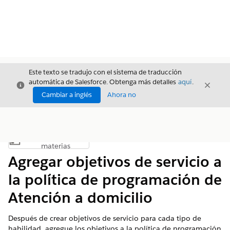
Este texto se tradujo con el sistema de traducción
automática de Salesforce. Obtenga más detalles
aquí
.
Cerrar
Cerrar
Cerrar
Cambiar a inglés
Ahora no
Índice de
Mostrar índice de materias
materias
Agregar objetivos de servicio a
la política de programación de
Atención a domicilio
Después de crear objetivos de servicio para cada tipo de
habilidad, agregue los objetivos a la política de programación