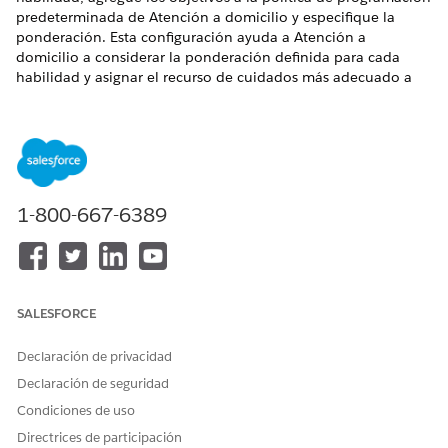
predeterminada de Atención a domicilio y especifique la
ponderación. Esta configuración ayuda a Atención a
domicilio a considerar la ponderación definida para cada
habilidad y asignar el recurso de cuidados más adecuado a
los pacientes.
EDICIONES NECESARIAS
Disponible en:
Enterprise Edition
y
Unlimited Edition
con
Health Cloud y la licencia complementaria Atención a
1-800-667-6389
domicilio
PERMISOS DE USUARIO NECESARIOS
Para gestionar la política de
Conjunto de permisos
programación:
Administrador de Field
SALESFORCE
Service
Declaración de privacidad
Desde el Iniciador de aplicación, abra la aplicación
Declaración de seguridad
Administrador de Field Service y luego seleccione
Políticas
Condiciones de uso
de programación
.
Seleccione
Política de programación
predeterminada de
Directrices de participación