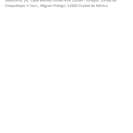
Salesforce, Inc. Calle Montes Urales 424, Lomas - Virreyes, Lomas de
Ayuda de Salesforce: Política de programación
Chapultepec V Secc., Miguel Hidalgo, 11000 Ciudad de México
predeterminada de Atención a domicilio
Field Service: Crear y gestionar políticas de programación
de Field Service
Field Service: Crear y gestionar reglas de trabajo de Field
Service
Field Service: Crear y gestionar objetivos de Field Service
¿RESOLVIÓ ESTE ARTÍCULO SU PROBLEMA?
¡Háganos saber cómo podemos mejorar!
Sí
No