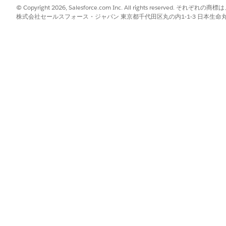
© Copyright 2026, Salesforce.com Inc. All rights reserve
ジュールポリシーでは、サービス内容の加重情報を使用してス
株式会社セールスフォース・ジャパン 東京都千代田区丸の内1-1-3 日本生命丸の内ガ
キル設定に従ってケアリソースを在宅訪問に割り当てます。
宅医療のデフォルトのスケジュールポリシー
Service スケジュールポリシーの作成と管理
rvice 作業ルールの作成と管理
vice の目的の作成と管理
?