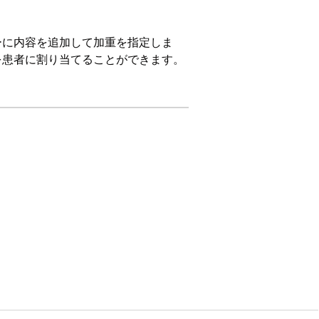
ーに内容を追加して加重を指定しま
を患者に割り当てることができます。
 および
Unlimited
Edition
ット
ies]
を選択します。
す。