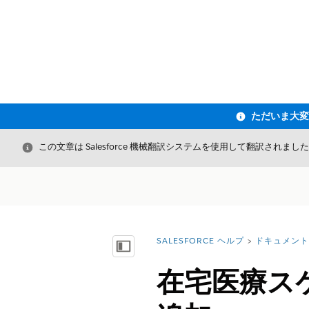
閉じる
この文章は Salesforce 機械翻訳システムを使用して翻訳されまし
SALESFORCE ヘルプ
ドキュメント
詳細情報:
目次を表示
在宅医療ス