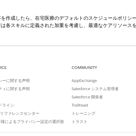
容を作成したら、在宅医療のデフォルトのスケジュールポリシ
療は各スキルに定義された加重を考慮し、最適なケアリソース
Cloud、Home Health アドオンライセンスがある
Enterprise
Edition
必要なユーザー権限
RCE
COMMUNITY
Field Service Admin 権限セ
シーに関する声明
AppExchange
ティに関する声明
Salesforce システム管理者
eld Service Admin アプリケーションを開き、[
Scheduling Polic
ling Policy
(在宅医療のデフォルトスケジュールポリシー)] を選択しま
Salesforce 開発者
ドライン:
Trailhead
ectives (スケジュールポリシーの目的)] の下の [
新規] を
クリックします。
e プリファレンスセンター
トレーニング
るサービス内容を選択します。
大きいほど、スキル種別の加重が高くなります。
客様によるプライバシー設定の選択肢
トラスト
スキル種別に設定したすべてのサービス内容を追加します。