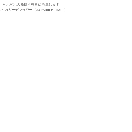
d. それぞれの商標は、それぞれの商標所有者に帰属します。
キル設定をランク付けします。その
ーデンタワー（Salesforce Tower）
はい
いいえ