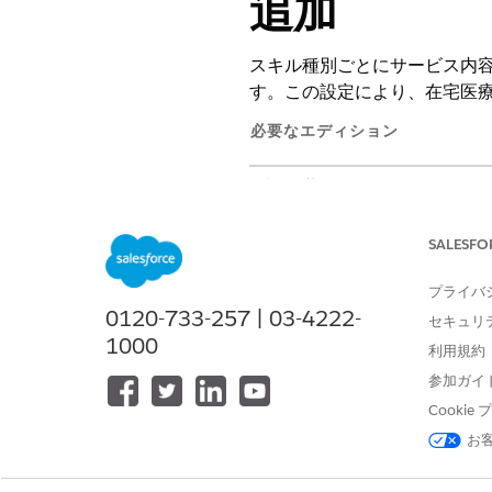
追加
スキル種別ごとにサービス内
す。この設定により、在宅医
必要なエディション
使用可能なエディション: Health 
SALESFO
スケジュールポリシーを管理する
プライバ
0120-733-257 | 03-4222-
セキュリ
アプリケーションランチャーから、Fi
1000
[
Home Health Default Schedu
利用規約
[
関連]
タブに移動します。
参加ガイ
[Scheduling Policy Obj
Cooki
スケジュールポリシーに追加す
目的の加重を指定します。値が
お
変更を保存します。
この手順を繰り返して、組織の